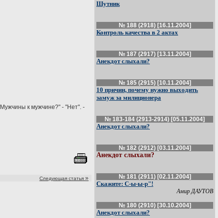
Шутник
№ 188 (2918) [16.11.2004]
Контроль качества в 2 актах
№ 187 (2917) [13.11.2004]
Анекдот слыхали?
№ 185 (2915) [10.11.2004]
10 причин, почему нужно выходить
замуж за милиционера
Мужчины к мужчине?" - "Нет". -
№ 183-184 (2913-2914) [05.11.2004]
Анекдот слыхали?
№ 182 (2912) [03.11.2004]
Анекдот слыхали?
№ 181 (2911) [02.11.2004]
»
Следующая статья
Скажите: С-ы-ы-р"!
Амир ДАУТОВ
№ 180 (2910) [30.10.2004]
Анекдот слыхали?