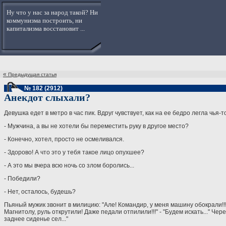
Ну что у нас за народ такой? Ни
коммунизма построить, ни
капитализма восстановит ...
«
Предыдущая статья
№ 182 (2912)
Анекдот слыхали?
Девушка едет в метро в час пик. Вдруг чувствует, как на ее бедро легла чья-
- Мужчина, а вы не хотели бы переместить руку в другое место?
- Конечно, хотел, просто не осмеливался.
- Здорово! А что это у тебя такое лицо опухшее?
- А это мы вчера всю ночь со злом боролись...
- Победили?
- Нет, осталось, будешь?
Пьяный мужик звонит в милицию: "Але! Командир, у меня машину обокрали!!!" 
Магнитолу, руль открутили! Даже педали отпилили!!!" - "Будем искать..." Чере
заднее сиденье сел..."