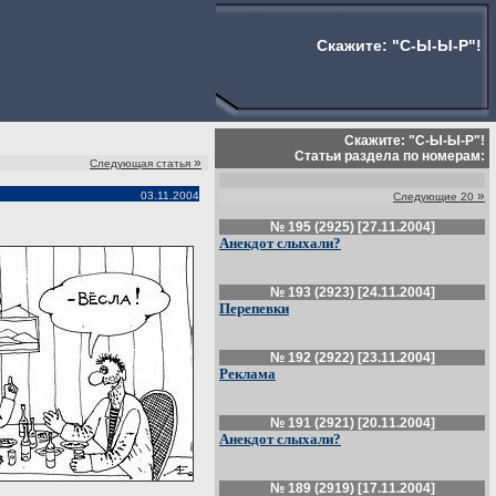
Скажите: "С-Ы-Ы-Р"!
Скажите: "С-Ы-Ы-Р"!
Статьи раздела по номерам:
»
Следующая статья
»
03.11.2004
Следующие 20
№ 195 (2925) [27.11.2004]
Анекдот слыхали?
№ 193 (2923) [24.11.2004]
Перепевки
№ 192 (2922) [23.11.2004]
Реклама
№ 191 (2921) [20.11.2004]
Анекдот слыхали?
№ 189 (2919) [17.11.2004]