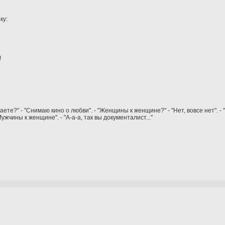
ку:
!
е?" - "Снимаю кино о любви". - "Женщины к женщине?" - "Нет, вовсе нет". - "
Мужчины к женщине". - "А-а-а, так вы документалист..."