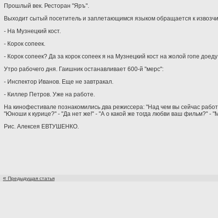
Прошлый век. Ресторан "Яръ".
Выходит сытый посетитель и заплетающимся языком обращается к извозчи
- На Музнецкий кост.
- Корок сопеек.
- Корок сопеек? Да за корок сопеек я на Музнецкий кост на жолой гопе доеду
Утро рабочего дня. Гаишник останавливает 600-й "мерс":
- Инспектор Иванов. Еще не завтракал.
- Киллер Петров. Уже на работе.
На кинофестивале познакомились два режиссера: "Над чем вы сейчас работает
"Юноши к курице?" - "Да нет же!" - "А о какой же тогда любви ваш фильм?" - "
Рис. Алексея ЕВТУШЕНКО.
«
Предыдущая статья