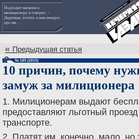
Подходит мальчик к
милиционеру и говорит: -
Дяденька, хотите, я вам анекдот
про ми ...
«
Предыдущая статья
№ 185 (2915)
10 причин, почему нуж
замуж за милиционера
1. Милиционерам выдают беспл
предоставляют льготный проезд
транспорте.
2. Платят им, конечно, мало, но 