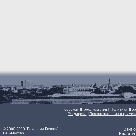
[
Гороскоп
] [
Пресс коктейль
] [
Политика
] [
Го
[
Медицина
] [
Правоохранение и кримин
© 2000-2010 "Вечерняя Казань"
Сайт с
Веб-Мастер
Институт