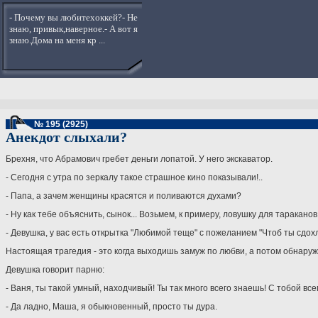
- Почему вы любитехоккей?- Не
знаю, привык,наверное.- А вот я
знаю.Дома на меня кр ...
№ 195 (2925)
Анекдот слыхали?
Брехня, что Абрамович гребет деньги лопатой. У него экскаватор.
- Сегодня с утра по зеркалу такое страшное кино показывали!..
- Папа, а зачем женщины красятся и поливаются духами?
- Ну как тебе объяснить, сынок... Возьмем, к примеру, ловушку для тараканов.
- Девушка, у вас есть открытка "Любимой теще" с пожеланием "Чтоб ты сдохла!
Настоящая трагедия - это когда выходишь замуж по любви, а потом обнаружи
Девушка говорит парню:
- Ваня, ты такой умный, находчивый! Ты так много всего знаешь! С тобой всег
- Да ладно, Маша, я обыкновенный, просто ты дура.