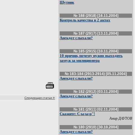
Шутник
№ 188 (2918) [16.11.2004]
Контроль качества в 2 актах
№ 187 (2917) [13.11.2004]
Анекдот слыхали?
№ 185 (2915) [10.11.2004]
10 причин, почему нужно выходить
замуж за милиционера
№ 183-184 (2913-2914) [05.11.2004]
Анекдот слыхали?
№ 182 (2912) [03.11.2004]
Анекдот слыхали?
»
Следующая статья
№ 181 (2911) [02.11.2004]
Скажите: С-ы-ы-р"!
Амир ДАУТОВ
№ 180 (2910) [30.10.2004]
Анекдот слыхали?