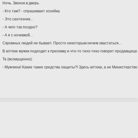
Ночь. Звонок в дверь.
- Кто там? - спрашивает хозяйка.
- Это сантехник...
- А чего так поздно?
- А я с ночевкой...
Скромных людей не бывает. Просто некоторым нечем хвастаться...
В аптеке мужик подходит к прилавку и что-то тихо-тихо говорит продавщице.
Та (возмущенно):
- Мужчина! Какие такие средства защиты?! Здесь аптека, а не Министерство