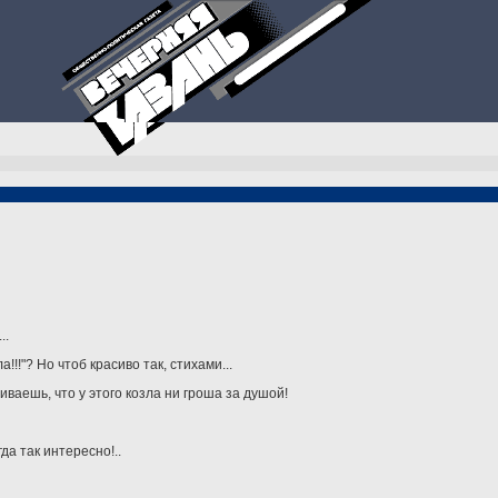
..
!!"? Но чтоб красиво так, стихами...
ваешь, что у этого козла ни гроша за душой!
да так интересно!..