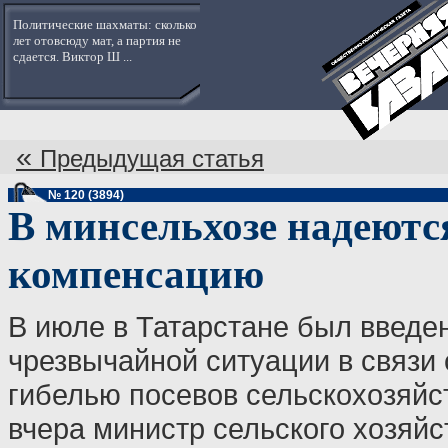
Политические шахматы: сколько
лет отовсюду мат, а партия не
сдается. Виктор Ш ...
«
Предыдущая статья
№ 120 (3894)
В минсельхозе надеютс
компенсацию
В июле в Татарстане был введе
чрезвычайной ситуации в связи 
гибелью посевов сельскохозяйс
вчера министр сельского хозяйс