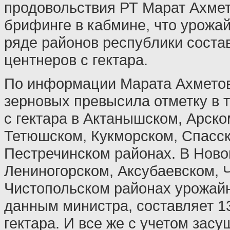
продовольствия РТ Марат Ахме
брифинге в кабмине, что урожа
ряде районов республики состав
центнеров с гектара.
По информации Марата Ахметов
зерновых превысила отметку в 
с гектара в Актанышском, Арско
Тетюшском, Кукморском, Спасс
Пестречинском районах. В Нов
Лениногорском, Аксубаевском,
Чистопольском районах урожайн
данным министра, составляет 13
гектара. И все же с учетом засу