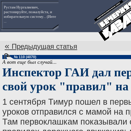
Рустам Нургалиевич,
растонируйте, пожалуйста, и
избирательную систему... (Инте
...
«
Предыдущая статья
№ 110 (4070)
А вот еще был случай...
Инспектор ГАИ дал пе
свой урок "правил" на
1 сентября Тимур пошел в первы
уроков отправился c мамой на 
Там первоклашкам показывали 