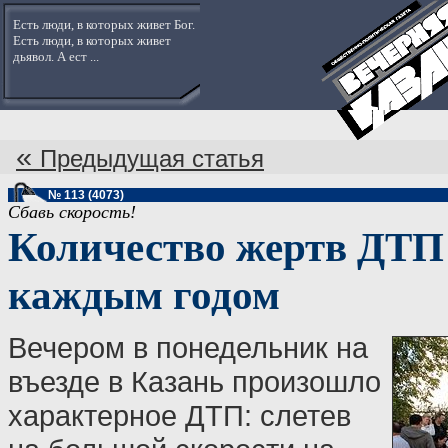
Есть люди, в которых живет Бог.
Есть люди, в которых живет
дьявол. А ест ...
«
Предыдущая статья
№ 113 (4073)
Сбавь скорость!
Количество жертв ДТП 
каждым годом
Вечером в понедельник на
въезде в Казань произошло
характерное ДТП: слетев