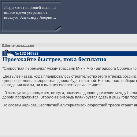
Люди хотят хорошей жизни, а
им все время устраивают
веселую. Александр Аверин ...
«
Предыдущая статья
№ 132 (4092)
Проезжайте быстрее, пока бесплатно
"Скоростная перемычка" между трассами М-7 и М-5 - автодорога Сорочьи Го
Шесть лет назад, когда планировалось строительство этого отрезка россий
суперсовременная скоростная дорога будет платной. Но пока, как сообщил
о введении платы, ни о высоких скоростях речи не идет:
- В эксплуатацию вводится, по сути, половина дороги, движение между Шал
дороги продолжится. Вторую ее очередь планируется сдать в 2012 году, тог
По словам Чернова, бесплатной альтернативой скоростной трассе станет н