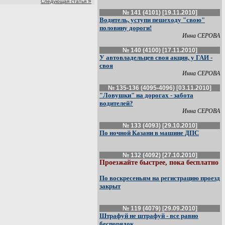
»
Следующая статья
№ 141 (4101) [19.11.2010]
Водитель, уступи пешеходу "свою"
половину дороги!
Инна СЕРОВА
№ 140 (4100) [17.11.2010]
У автовладельцев своя акция, у ГАИ -
своя
Инна СЕРОВА
№ 135-136 (4095-4096) [03.11.2010]
"Ловушки" на дорогах - забота
водителей?
Инна СЕРОВА
№ 133 (4093) [29.10.2010]
По ночной Казани в машине ДПС
№ 132 (4092) [27.10.2010]
Проезжайте быстрее, пока бесплатно
По воскресеньям на регистрацию проезд
закрыт
№ 119 (4079) [29.09.2010]
Штрафуй не штрафуй - все равно
беспорядок