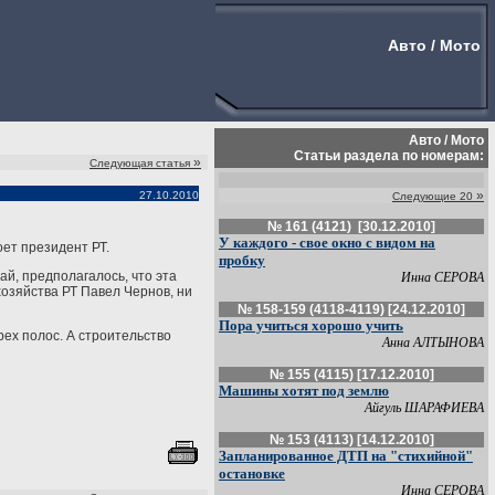
Авто / Мото
Авто / Мото
Статьи раздела по номерам:
»
Следующая статья
»
27.10.2010
Следующие 20
№ 161 (4121) [30.12.2010]
У каждого - свое окно с видом на
оет президент РТ.
пробку
ай, предполагалось, что эта
Инна СЕРОВА
хозяйства РТ Павел Чернов, ни
№ 158-159 (4118-4119) [24.12.2010]
Пора учиться хорошо учить
рех полос. А строительство
Анна АЛТЫНОВА
№ 155 (4115) [17.12.2010]
Машины хотят под землю
Айгуль ШАРАФИЕВА
№ 153 (4113) [14.12.2010]
Запланированное ДТП на "стихийной"
остановке
Инна СЕРОВА