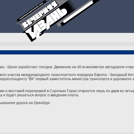
ры - Шали заработает сегодня. Движение на 40-м километре автодороги откр
ского участка международного транспортного коридора Европа - Западный Кит
 корреспонденту "ВК" первый заместитель министра транспорта и дорожного 
ями и мостовой переправой в Сорочьих Горах откроется лишь по двум из четы
да и будет решаться вопрос о введении платы.
ынешняя дорога на Оренбург.