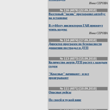
Инна СЕРОВА
№ 116 (4076) [22.09.2010]
Вахтовый "пазик" протаранил автобус
на остановке
В субботу инспекторов ГАИ призовут
чтить кодекс
Инна СЕРОВА
№ 114 (4074) [17.09.2010]
Директор программ по безопасности
движения пострадал в ДТП
№ 113 (4073) [15.09.2010]
Количество жертв ДТП растет с каждым
годом
"Красные" начинают - и все
проигрывают
№ 111 (4071) [10.09.2010]
Опасные рейсы
По своей и чужой вине