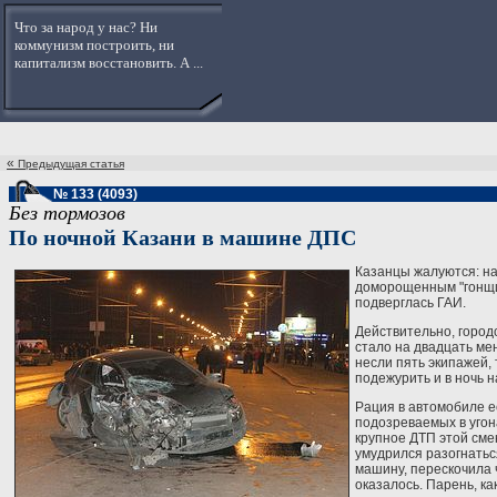
Что за народ у нас? Ни
коммунизм построить, ни
капитализм восстановить. А ...
«
Предыдущая статья
№ 133 (4093)
Без тормозов
По ночной Казани в машине ДПС
Казанцы жалуются: на
доморощенным "гонщик
подверглась ГАИ.
Действительно, город
стало на двадцать ме
несли пять экипажей, 
подежурить и в ночь 
Рация в автомобиле е
подозреваемых в угона
крупное ДТП этой сме
умудрился разогнатьс
машину, перескочила ч
оказалось. Парень, ка