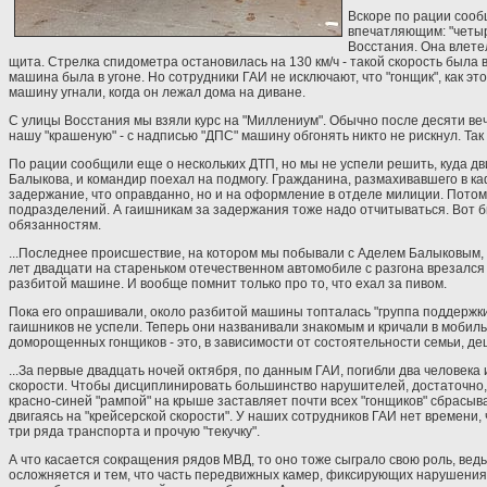
Вскоре по рации сооб
впечатляющим: "четыр
Восстания. Она влетел
щита. Стрелка спидометра остановилась на 130 км/ч - такой скорость была 
машина была в угоне. Но сотрудники ГАИ не исключают, что "гонщик", как это
машину угнали, когда он лежал дома на диване.
С улицы Восстания мы взяли курс на "Миллениум". Обычно после десяти веч
нашу "крашеную" - с надписью "ДПС" машину обгонять никто не рискнул. Так
По рации сообщили еще о нескольких ДТП, но мы не успели решить, куда дв
Балыкова, и командир поехал на подмогу. Гражданина, размахивавшего в ка
задержание, что оправданно, но и на оформление в отделе милиции. Потому 
подразделений. А гаишникам за задержания тоже надо отчитываться. Вот бы
обязанностям.
...Последнее происшествие, на котором мы побывали с Аделем Балыковым, 
лет двадцати на стареньком отечественном автомобиле с разгона врезался в 
разбитой машине. И вообще помнит только про то, что ехал за пивом.
Пока его опрашивали, около разбитой машины топталась "группа поддержки"
гаишников не успели. Теперь они названивали знакомым и кричали в мобиль
доморощенных гонщиков - это, в зависимости от состоятельности семьи, де
...За первые двадцать ночей октября, по данным ГАИ, погибли два человек
скорости. Чтобы дисциплинировать большинство нарушителей, достаточно, 
красно-синей "рампой" на крыше заставляет почти всех "гонщиков" сбрасыв
двигаясь на "крейсерской скорости". У наших сотрудников ГАИ нет времени
три ряда транспорта и прочую "текучку".
А что касается сокращения рядов МВД, то оно тоже сыграло свою роль, вед
осложняется и тем, что часть передвижных камер, фиксирующих нарушения 