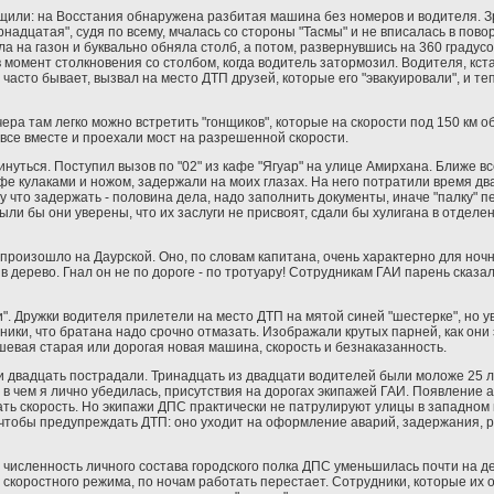
щили: на Восстания обнаружена разбитая машина без номеров и водителя. 
надцатая", судя по всему, мчалась со стороны "Тасмы" и не вписалась в пов
а на газон и буквально обняла столб, а потом, развернувшись на 360 градусо
в момент столкновения со столбом, когда водитель затормозил. Водителя, кста
 часто бывает, вызвал на место ДТП друзей, которые его "эвакуировали", и те
ера там легко можно встретить "гонщиков", которые на скорости под 150 км о
 все вместе и проехали мост на разрешенной скорости.
инуться. Поступил вызов по "02" из кафе "Ягуар" на улице Амирхана. Ближе 
фе кулаками и ножом, задержали на моих глазах. На него потратили время два
что задержать - половина дела, надо заполнить документы, иначе "палку" пе
ли бы они уверены, что их заслуги не присвоят, сдали бы хулигана в отделе
произошло на Даурской. Оно, по словам капитана, очень характерно для ноч
дерево. Гнал он не по дороге - по тротуару! Сотрудникам ГАИ парень сказал, 
. Дружки водителя прилетели на место ДТП на мятой синей "шестерке", но ув
ники, что братана надо срочно отмазать. Изображали крутых парней, как они 
шевая старая или дорогая новая машина, скорость и безнаказанность.
а и двадцать пострадали. Тринадцать из двадцати водителей были моложе 25 
в чем я лично убедилась, присутствия на дорогах экипажей ГАИ. Появление 
ать скорость. Но экипажи ДПС практически не патрулируют улицы в западном 
, чтобы предупреждать ДТП: оно уходит на оформление аварий, задержания, р
ь численность личного состава городского полка ДПС уменьшилась почти на д
скоростного режима, по ночам работать перестает. Сотрудники, которые их о