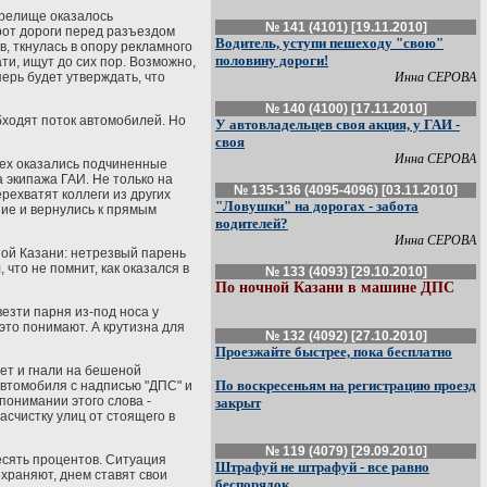
Зрелище оказалось
№ 141 (4101) [19.11.2010]
орот дороги перед разъездом
Водитель, уступи пешеходу "свою"
в, ткнулась в опору рекламного
половину дороги!
ти, ищут до сих пор. Возможно,
перь будет утверждать, что
Инна СЕРОВА
№ 140 (4100) [17.11.2010]
бходят поток автомобилей. Но
У автовладельцев своя акция, у ГАИ -
своя
Инна СЕРОВА
всех оказались подчиненные
 экипажа ГАИ. Не только на
№ 135-136 (4095-4096) [03.11.2010]
рехватят коллеги из других
"Ловушки" на дорогах - забота
ние и вернулись к прямым
водителей?
Инна СЕРОВА
ной Казани: нетрезвый парень
что не помнит, как оказался в
№ 133 (4093) [29.10.2010]
По ночной Казани в машине ДПС
езти парня из-под носа у
это понимают. А крутизна для
№ 132 (4092) [27.10.2010]
Проезжайте быстрее, пока бесплатно
лет и гнали на бешеной
По воскресеньям на регистрацию проезд
автомобиля с надписью "ДПС" и
понимании этого слова -
закрыт
асчистку улиц от стоящего в
№ 119 (4079) [29.09.2010]
есять процентов. Ситуация
Штрафуй не штрафуй - все равно
храняют, днем ставят свои
беспорядок