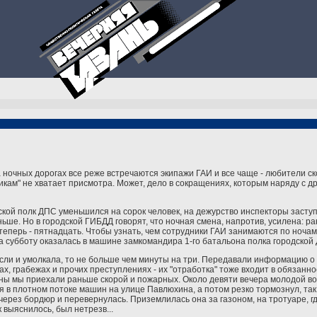
 ночных дорогах все реже встречаются экипажи ГАИ и все чаще - любители с
ам" не хватает присмотра. Может, дело в сокращениях, которым наряду с 
ской полк ДПС уменьшился на сорок человек, на дежурство инспекторы заступ
ньше. Но в городской ГИБДД говорят, что ночная смена, напротив, усилена: р
теперь - пятнадцать. Чтобы узнать, чем сотрудники ГАИ занимаются по ночам
на субботу оказалась в машине замкомандира 1-го батальона полка городско
сли и умолкала, то не больше чем минуты на три. Передавали информацию о
х, грабежах и прочих преступлениях - их "отработка" тоже входит в обязанн
ны мы приехали раньше скорой и пожарных. Около девяти вечера молодой в
я в плотном потоке машин на улице Павлюхина, а потом резко тормознул, так
ерез бордюр и перевернулась. Приземлилась она за газоном, на тротуаре, где
к выяснилось, был нетрезв...