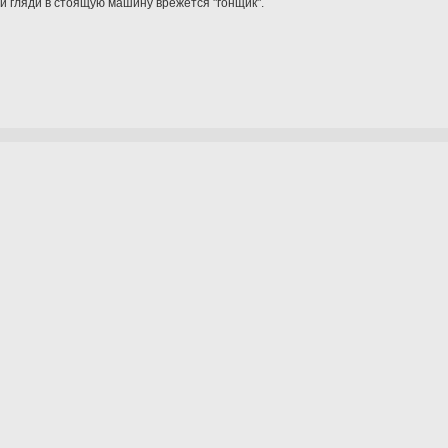
 и гляди в стоящую машину врежется "гонщик".