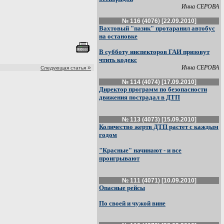
Инна СЕРОВА
№ 116 (4076) [22.09.2010]
Вахтовый "пазик" протаранил автобус
на остановке
В субботу инспекторов ГАИ призовут
чтить кодекс
»
Инна СЕРОВА
Следующая статья
№ 114 (4074) [17.09.2010]
Директор программ по безопасности
движения пострадал в ДТП
№ 113 (4073) [15.09.2010]
Количество жертв ДТП растет с каждым
годом
"Красные" начинают - и все
проигрывают
№ 111 (4071) [10.09.2010]
Опасные рейсы
По своей и чужой вине