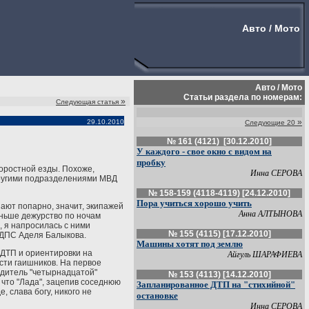
Авто / Мото
Авто / Мото
Статьи раздела по номерам:
»
Следующая статья
»
29.10.2010
Следующие 20
№ 161 (4121) [30.12.2010]
У каждого - свое окно с видом на
пробку
коростной езды. Похоже,
Инна СЕРОВА
другими подразделениями МВД
№ 158-159 (4118-4119) [24.12.2010]
Пора учиться хорошо учить
ают попарно, значит, экипажей
Анна АЛТЫНОВА
аньше дежурство по ночам
, я напросилась с ними
№ 155 (4115) [17.12.2010]
й ДПС Аделя Балыкова.
Машины хотят под землю
 ДТП и ориентировки на
Айгуль ШАРАФИЕВА
ости гаишников. На первое
одитель "четырнадцатой"
№ 153 (4113) [14.12.2010]
 что "Лада", зацепив соседнюю
Запланированное ДТП на "стихийной"
, слава богу, никого не
остановке
Инна СЕРОВА