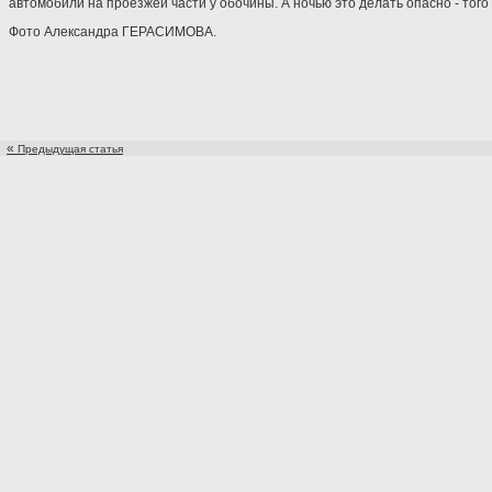
автомобили на проезжей части у обочины. А ночью это делать опасно - того
Фото Александра ГЕРАСИМОВА.
«
Предыдущая статья