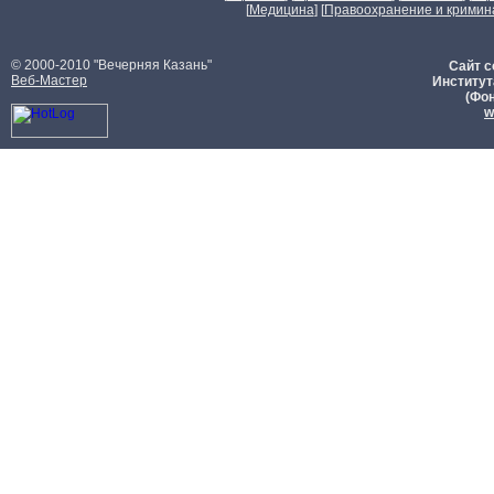
[
Медицина
] [
Правоохранение и кримин
© 2000-2010 "Вечерняя Казань"
Сайт с
Веб-Мастер
Институт
(Фон
w