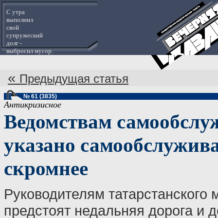
С утра
выполнил
свой
супружеский
долг -
выбросил мусор.
«
Предыдущая статья
№ 61 (3835)
Антикризисное
Ведомствам самообслу
указано самообслужив
скромнее
Руководителям татарстанского
предстоят недальняя дорога и 