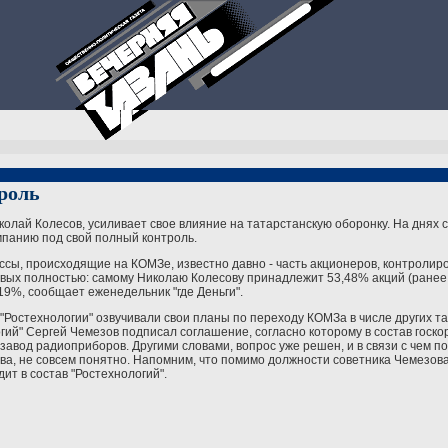
роль
колай Колесов, усиливает свое влияние на татарстанскую оборонку. На днях с
мпанию под свой полный контроль.
ессы, происходящие на КОМЗе, известно давно - часть акционеров, контроли
вых полностью: самому Николаю Колесову принадлежит 53,48% акций (ранее 
,19%, сообщает еженедельник "где Деньги".
е "Ростехнологии" озвучивали свои планы по переходу КОМЗа в числе других 
гий" Сергей Чемезов подписал соглашение, согласно которому в состав госко
 завод радиоприборов. Другими словами, вопрос уже решен, и в связи с чем 
ова, не совсем понятно. Напомним, что помимо должности советника Чемезов
ит в состав "Ростехнологий".