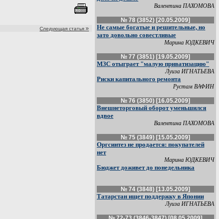
Валентина ПАХОМОВА
№ 78 (3852) [20.05.2009]
Не самые богатые и решительные, но
»
Следующая статья
зато довольно совестливые
Марина ЮДКЕВИЧ
№ 77 (3851) [19.05.2009]
МЗС отыграет "малую приватизацию"
Луиза ИГНАТЬЕВА
Риски капитального ремонта
Рустам ВАФИН
№ 76 (3850) [16.05.2009]
Внешнеторговый оборот уменьшился
вдвое
Валентина ПАХОМОВА
№ 75 (3849) [15.05.2009]
Оргсинтез не продается: покупателей
нет
Марина ЮДКЕВИЧ
Бюджет доживет до понедельника
№ 74 (3848) [13.05.2009]
Татарстан ищет поддержку в Японии
Луиза ИГНАТЬЕВА
№ 72-73 (3846-3847) [08.05.2009]