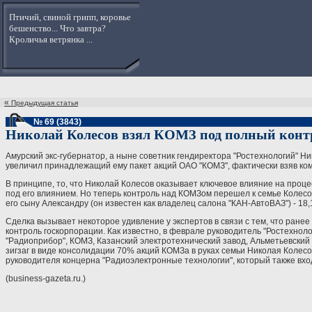
Птичий, свиной грипп, коровье
бешенство... Что завтра?
Кроличья ветрянка ...
«
Предыдущая статья
№ 69 (3843)
Николай Колесов взял КОМЗ под полный конт
Амурский экс-губернатор, а ныне советник гендиректора "Ростехнологий" Ни
увеличил принадлежащий ему пакет акций ОАО "КОМЗ", фактически взяв ко
В принципе, то, что Николай Колесов оказывает ключевое влияние на проц
под его влиянием. Но теперь контроль над КОМЗом перешел к семье Колесо
его сыну Александру (он известен как владелец салона "КАН-АвтоВАЗ") - 18
Сделка вызывает некоторое удивление у экспертов в связи с тем, что ране
контроль госкорпорации. Как известно, в феврале руководитель "Ростехноло
"Радиоприбор", КОМЗ, Казанский электротехнический завод, Альметьевский
зигзаг в виде консолидации 70% акций КОМЗа в руках семьи Николая Колес
руководителя концерна "Радиоэлектронные технологии", который также вход
(business-gazeta.ru.)