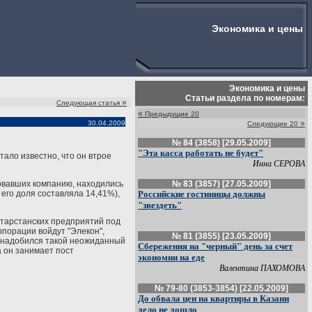
Экономика и цены
Экономика и цены
Статьи раздела по номерам:
»
Следующая статья
«
Предыдущие 20
»
30.04.2009
Следующие 20
№ 84 (3858) [29.05.2009]
"Эта касса работать не будет"
тало известно, что он втрое
Инна СЕРОВА
ровавших компанию, находились
№ 83 (3857) [27.05.2009]
его доля составляла 14,41%),
Российские гостиницы должны
"звездеть"
татарстанских предприятий под
рпорации войдут "Элекон",
№ 81 (3855) [23.05.2009]
понадобился такой неожиданный
Сбережения на "черный" день за счет
а он занимает пост
экономии на еде
Валентина ПАХОМОВА
№ 79-80 (3853-3854) [22.05.2009]
До обвала цен на квартиры в Казани
дело не дошло