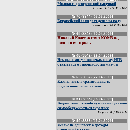
Молоко с президентской наценкой
Ирина ПЛОТНИКОВА
№ 70 (3844) [05.05.2009]
Европейский банк даст денег на воду
Валентина ПАХОМОВА
№ 69 (3843) [30.04.2009]
Николай Колесов взял КОМЗ под
полный контроль
№ 68 (3842) [29.04.2009]
Немцы помогут нижнекамскому НПЗ
отказаться от производства мазута
№ 63 (3837) [22.04.2009]
Казань начала тратить деньги,
выделенные на капремонт
№ 61 (3835) [18.04.2009]
Ведомствам самообслуживания указано
самообслуживаться скромнее
Марина ЮДКЕВИЧ
№ 59 (3833) [15.04.2009]
Жилье не дешевеет, а доходы
строителей падают