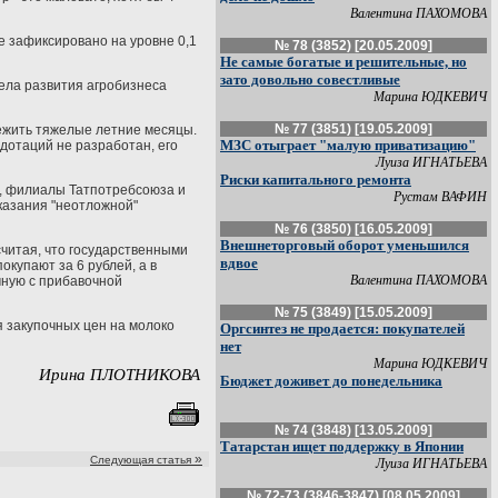
Валентина ПАХОМОВА
е зафиксировано на уровне 0,1
№ 78 (3852) [20.05.2009]
Не самые богатые и решительные, но
зато довольно совестливые
дела развития агробизнеса
Марина ЮДКЕВИЧ
№ 77 (3851) [19.05.2009]
ежить тяжелые летние месяцы.
МЗС отыграет "малую приватизацию"
 дотаций не разработан, его
Луиза ИГНАТЬЕВА
Риски капитального ремонта
ы, филиалы Татпотребсоюза и
Рустам ВАФИН
казания "неотложной"
№ 76 (3850) [16.05.2009]
Внешнеторговый оборот уменьшился
считая, что государственными
вдвое
купают за 6 рублей, а в
Валентина ПАХОМОВА
мную с прибавочной
№ 75 (3849) [15.05.2009]
 закупочных цен на молоко
Оргсинтез не продается: покупателей
нет
Марина ЮДКЕВИЧ
Ирина ПЛОТНИКОВА
Бюджет доживет до понедельника
№ 74 (3848) [13.05.2009]
Татарстан ищет поддержку в Японии
»
Следующая статья
Луиза ИГНАТЬЕВА
№ 72-73 (3846-3847) [08.05.2009]