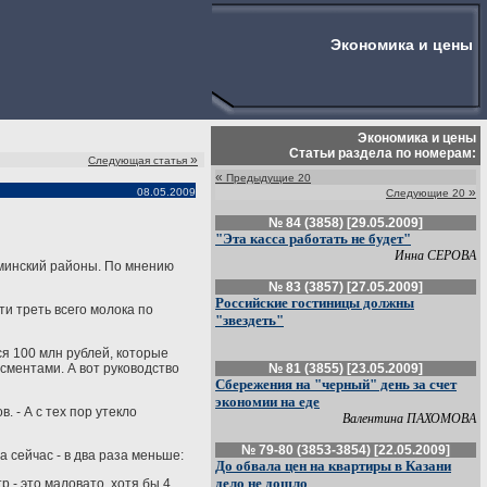
Экономика и цены
Экономика и цены
Статьи раздела по номерам:
»
Следующая статья
«
Предыдущие 20
»
08.05.2009
Следующие 20
№ 84 (3858) [29.05.2009]
"Эта касса работать не будет"
Инна СЕРОВА
шминский районы. По мнению
№ 83 (3857) [27.05.2009]
Российские гостиницы должны
и треть всего молока по
"звездеть"
я 100 млн рублей, которые
сментами. А вот руководство
№ 81 (3855) [23.05.2009]
Сбережения на "черный" день за счет
экономии на еде
 - А с тех пор утекло
Валентина ПАХОМОВА
№ 79-80 (3853-3854) [22.05.2009]
 сейчас - в два раза меньше:
До обвала цен на квартиры в Казани
дело не дошло
р - это маловато, хотя бы 4