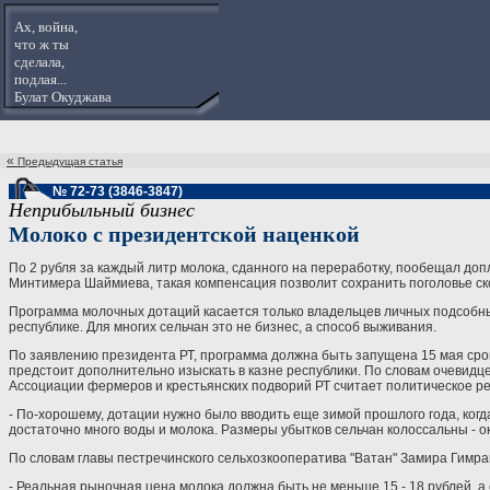
Ах, война,
что ж ты
сделала,
подлая...
Булат Окуджава
«
Предыдущая статья
№ 72-73 (3846-3847)
Неприбыльный бизнес
Молоко с президентской наценкой
По 2 рубля за каждый литр молока, сданного на переработку, пообещал до
Минтимера Шаймиева, такая компенсация позволит сохранить поголовье ско
Программа молочных дотаций касается только владельцев личных подсобных
республике. Для многих сельчан это не бизнес, а способ выживания.
По заявлению президента РТ, программа должна быть запущена 15 мая срок
предстоит дополнительно изыскать в казне республики. По словам очевидц
Ассоциации фермеров и крестьянских подворий РТ считает политическое р
- По-хорошему, дотации нужно было вводить еще зимой прошлого года, когда
достаточно много воды и молока. Размеры убытков сельчан колоссальны - ок
По словам главы пестречинского сельхозкооператива "Ватан" Замира Гимрано
- Реальная рыночная цена молока должна быть не меньше 15 - 18 рублей, а ег