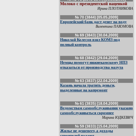
Молоко с президентской наценкой
Ирина ПЛОТНИКОВА
№ 70 (3844) [05.05.2009]
Европейский банк даст денег на воду
Валентина ПАХОМОВА
№ 69 (3843) [30.04.2009]
Николай Колесов взял КОМЗ под
полный контроль
№ 68 (3842) [29.04.2009]
Немцы помогут нижнекамскому НПЗ
отказаться от производства мазута
№ 63 (3837) [22.04.2009]
Казань начала тратить деньги,
выделенные на капремонт
№ 61 (3835) [18.04.2009]
Ведомствам самообслуживания указано
самообслуживаться скромнее
Марина ЮДКЕВИЧ
№ 59 (3833) [15.04.2009]
Жилье не дешевеет, а доходы
строителей падают