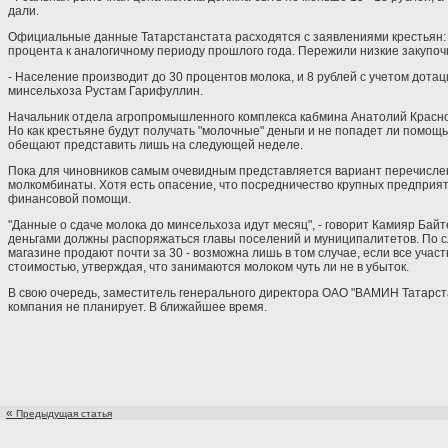
дали.
Официальные данные Татарстанстата расходятся с заявлениями крестьян: к 
процента к аналогичному периоду прошлого года. Пережили низкие закупочн
- Население производит до 30 процентов молока, и 8 рублей с учетом дотац
минсельхоза Рустам Гарифуллин.
Начальник отдела агропромышленного комплекса кабмина Анатолий Краснов
Но как крестьяне будут получать "молочные" деньги и не попадет ли помощь
обещают представить лишь на следующей неделе.
Пока для чиновников самым очевидным представляется вариант перечислен
молкомбинаты. Хотя есть опасение, что посредничество крупных предприят
финансовой помощи.
"Данные о сдаче молока до минсельхоза идут месяц", - говорит Камияр Бай
деньгами должны распоряжаться главы поселений и муниципалитетов. По сло
магазине продают почти за 30 - возможна лишь в том случае, если все уча
стоимостью, утверждая, что занимаются молоком чуть ли не в убыток.
В свою очередь, заместитель генерального директора ОАО "ВАМИН Татарст
компания не планирует. В ближайшее время.
«
Предыдущая статья