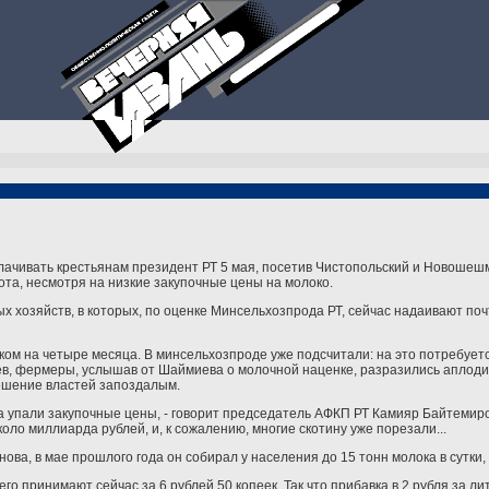
плачивать крестьянам президент РТ 5 мая, посетив Чистопольский и Новоше
та, несмотря на низкие закупочные цены на молоко.
 хозяйств, в которых, по оценке Минсельхозпрода РТ, сейчас надаивают почт
ом на четыре месяца. В минсельхозпроде уже подсчитали: на это потребуетс
ев, фермеры, услышав от Шаймиева о молочной наценке, разразились аплоди
ешение властей запоздалым.
 упали закупочные цены, - говорит председатель АФКП РТ Камияр Байтемиров.
оло миллиарда рублей, и, к сожалению, многие скотину уже порезали...
ва, в мае прошлого года он собирал у населения до 15 тонн молока в сутки, а
о принимают сейчас за 6 рублей 50 копеек. Так что прибавка в 2 рубля за лит