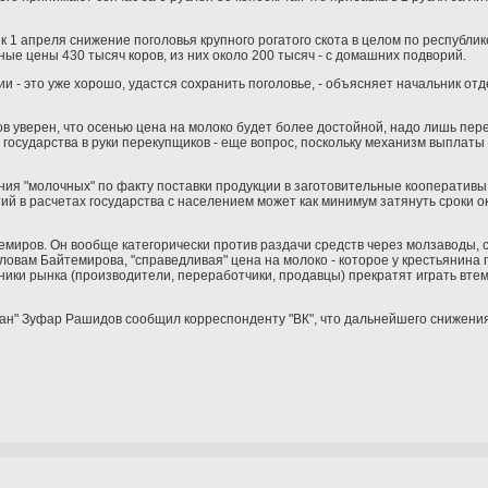
1 апреля снижение поголовья крупного рогатого скота в целом по республик
ые цены 430 тысяч коров, из них около 200 тысяч - с домашних подворий.
ии - это уже хорошо, удастся сохранить поголовье, - объясняет начальник от
 уверен, что осенью цена на молоко будет более достойной, надо лишь пер
 государства в руки перекупщиков - еще вопрос, поскольку механизм выплаты
ия "молочных" по факту поставки продукции в заготовительные кооператив
ий в расчетах государства с населением может как минимум затянуть сроки о
темиров. Он вообще категорически против раздачи средств через молзаводы, 
вам Байтемирова, "справедливая" цена на молоко - которое у крестьянина по
стники рынка (производители, переработчики, продавцы) прекратят играть вте
ан" Зуфар Рашидов сообщил корреспонденту "ВК", что дальнейшего снижения