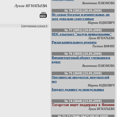
Валентина ПАХОМОВА
Луиза ИГНАТЬЕВА
№ 78 (3852) [20.05.2009]
Не самые богатые и решительные, но
зато довольно совестливые
Марина ЮДКЕВИЧ
»
Следующая статья
№ 77 (3851) [19.05.2009]
МЗС отыграет "малую приватизацию"
Луиза ИГНАТЬЕВА
Риски капитального ремонта
Рустам ВАФИН
№ 76 (3850) [16.05.2009]
Внешнеторговый оборот уменьшился
вдвое
Валентина ПАХОМОВА
№ 75 (3849) [15.05.2009]
Оргсинтез не продается: покупателей
нет
Марина ЮДКЕВИЧ
Бюджет доживет до понедельника
№ 74 (3848) [13.05.2009]
Татарстан ищет поддержку в Японии
Луиза ИГНАТЬЕВА
№ 72-73 (3846-3847) [08.05.2009]