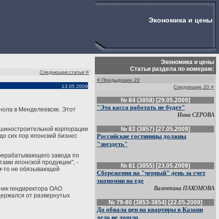
Экономика и цены
Экономика и цены
Статьи раздела по номерам:
»
Следующая статья
«
Предыдущие 20
»
13.05.2009
Следующие 20
№ 84 (3858) [29.05.2009]
"Эта касса работать не будет"
нола в Менделеевске. Этот
Инна СЕРОВА
машиностроительной корпорации
№ 83 (3857) [27.05.2009]
 до сих пор японский бизнес
Российские гостиницы должны
"звездеть"
ерерабатывающего завода по
тами японской продукции", -
№ 81 (3855) [23.05.2009]
ем-то не обязывающей
Сбережения на "черный" день за счет
экономии на еде
Валентина ПАХОМОВА
щник гендиректора ОАО
здержался от развернутых
№ 79-80 (3853-3854) [22.05.2009]
До обвала цен на квартиры в Казани
дело не дошло