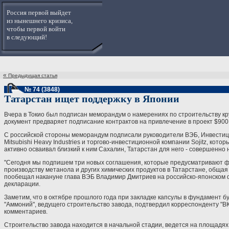
Россия первой выйдет
из нынешнего кризиса,
чтобы первой войти
в следующий!
«
Предыдущая статья
№ 74 (3848)
Татарстан ищет поддержку в Японии
Вчера в Токио был подписан меморандум о намерениях по строительству кр
документ предваряет подписание контрактов на привлечение в проект $900
С российской стороны меморандум подписали руководители ВЭБ, Инвестиц
Mitsubishi Heavy Industries и торгово-инвестиционной компании Sojitz, кот
активно осваивал близкий к ним Сахалин, Татарстан для него - совершенно н
"Сегодня мы подпишем три новых соглашения, которые предусматривают ф
производству метанола и других химических продуктов в Татарстане, общая
пообещал накануне глава ВЭБ Владимир Дмитриев на российско-японском 
декларации.
Заметим, что в октябре прошлого года при закладке капсулы в фундамент б
"Аммоний", ведущего строительство завода, подтвердил корреспонденту "В
комментариев.
Строительство завода находится в начальной стадии, ведется на площадя