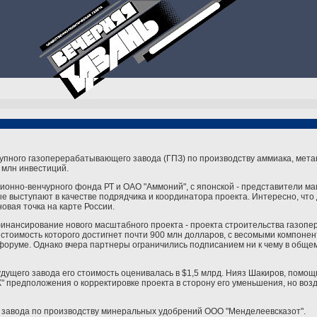
упного газоперерабатывающего завода (ГПЗ) по производству аммиака, мета
 млн инвестиций.
ионно-венчурного фонда РТ и ОАО "Аммоний", с японской - представители 
орые выступают в качестве подрядчика и координатора проекта. Интересно, что
овая точка на карте России.
инансирование нового масштабного проекта - проекта строительства газоп
 стоимость которого достигнет почти 900 млн долларов, с весомыми компонен
форуме. Однако вчера партнеры ограничились подписанием ни к чему в общ
удущего завода его стоимость оценивалась в $1,5 млрд. Нияз Шакиров, помо
К" предположения о корректировке проекта в сторону его уменьшения, но во
х завода по производству минеральных удобрений ООО "Менделеевсказот".