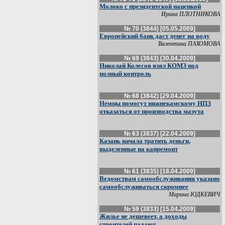
Молоко с президентской наценкой
Ирина ПЛОТНИКОВА
№ 70 (3844) [05.05.2009]
Европейский банк даст денег на воду
Валентина ПАХОМОВА
№ 69 (3843) [30.04.2009]
Николай Колесов взял КОМЗ под
полный контроль
№ 68 (3842) [29.04.2009]
Немцы помогут нижнекамскому НПЗ
отказаться от производства мазута
№ 63 (3837) [22.04.2009]
Казань начала тратить деньги,
выделенные на капремонт
№ 61 (3835) [18.04.2009]
Ведомствам самообслуживания указано
самообслуживаться скромнее
Марина ЮДКЕВИЧ
№ 59 (3833) [15.04.2009]
Жилье не дешевеет, а доходы
строителей падают