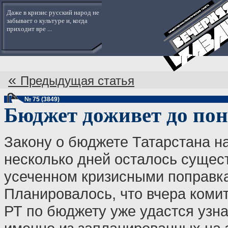
Даже в кризис русский народ не
забывает о культуре и, когда
приходит вре ...
«
Предыдущая статья
№ 75 (3849)
Бюджет доживет до по
Закону о бюджете Татарстана на
несколько дней осталось сущест
усеченном кризисными поправк
Планировалось, что вчера комит
РТ по бюджету уже удастся узна