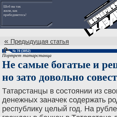
Шоб вы так
жили, как
прибедняетесь!
«
Предыдущая статья
№ 78 (3852)
Портрет татарстанца
Не самые богатые и ре
но зато довольно совес
Татарстанцы в состоянии из св
денежных заначек содержать р
республику целый год. На рубл