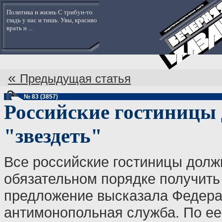
Политика и жизнь С трибун-то
гладь у нас и тишь. Увы, красиво
врать н ...
«
Предыдущая статья
№ 83 (3857)
Российские гостиницы
"звездеть"
Все российские гостиницы долж
обязательном порядке получить 
предложение высказала Федер
антимонопольная служба. По ее