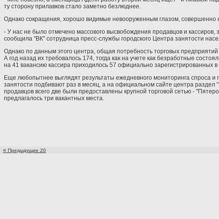
ту сторону прилавков стало заметно безлюднее.
Однако сокращения, хорошо видимые невооруженным глазом, совершенно не
- У нас не было отмечено массового высвобождения продавцов и кассиров, з
сообщила "ВК" сотрудница пресс-службы городского Центра занятости насе
Однако по данным этого центра, общая потребность торговых предприятий г
А год назад их требовалось 174, тогда как на учете как безработные состоял
на 41 вакансию кассира приходилось 57 официально зарегистрированных в
Еще любопытнее выглядят результаты ежедневного мониторинга спроса и п
занятости подбивают раз в месяц, а на официальном сайте центра раздел "
продавцов всего две были предоставлены крупной торговой сетью - "Пятерочк
предлагалось три вакантных места.
«
Предыдущие 20