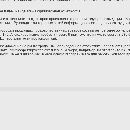
 видны на бумаге - в официальной отчетности.
а исключением того, которое произошло в прошлом году при ликвидации в Каз
ления. - Руководители торговых сетей информации о сокращениях сотрудник
орода в продавцах продовольственных товаров составляет сегодня 55 человек
и 142. А кассиров нынче требуется всего 9 при том, что на учете состоит 185
 Центре занятости претендентов).
редложения на рынке труда. Вышеприведенная статистика - апрельская, пос
Вакансии" корректируется ежедневно. И вчера, например, на этом сайте из 1
ой". Та же "Пятерочка" искала одного кассира - всего для работников этой п