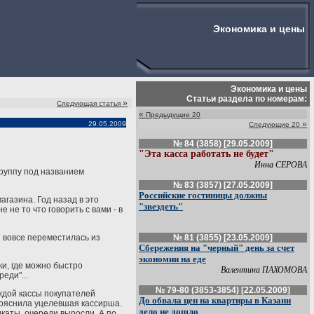
Экономика и цены
Экономика и цены
Статьи раздела по номерам:
»
Следующая статья
«
Предыдущие 20
»
29.05.2009
Следующие 20
№ 84 (3858) [29.05.2009]
"Эта касса работать не будет"
Инна СЕРОВА
группу под названием
№ 83 (3857) [27.05.2009]
Российские гостиницы должны
агазина. Год назад в это
"звездеть"
 не то что говорить с вами - в
и вовсе переместилась из
№ 81 (3855) [23.05.2009]
Сбережения на "черный" день за счет
экономии на еде
ки, где можно быстро
Валентина ПАХОМОВА
еди"...
№ 79-80 (3853-3854) [22.05.2009]
аждой кассы покупателей
До обвала цен на квартиры в Казани
 пояснила уцелевшая кассирша.
дело не дошло
икаты, очереди выросли. А по