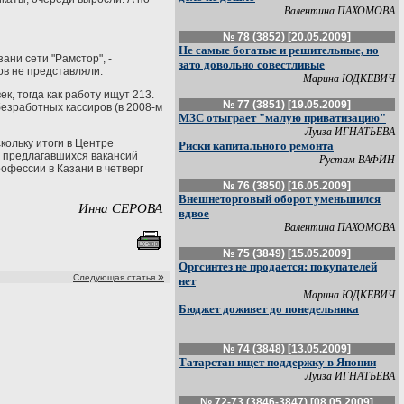
Валентина ПАХОМОВА
№ 78 (3852) [20.05.2009]
Не самые богатые и решительные, но
ани сети "Рамстор", -
зато довольно совестливые
ов не представляли.
Марина ЮДКЕВИЧ
, тогда как работу ищут 213.
№ 77 (3851) [19.05.2009]
 безработных кассиров (в 2008-м
МЗС отыграет "малую приватизацию"
Луиза ИГНАТЬЕВА
кольку итоги в Центре
Риски капитального ремонта
9 предлагавшихся вакансий
Рустам ВАФИН
рофессии в Казани в четверг
№ 76 (3850) [16.05.2009]
Внешнеторговый оборот уменьшился
Инна СЕРОВА
вдвое
Валентина ПАХОМОВА
№ 75 (3849) [15.05.2009]
Оргсинтез не продается: покупателей
»
Следующая статья
нет
Марина ЮДКЕВИЧ
Бюджет доживет до понедельника
№ 74 (3848) [13.05.2009]
Татарстан ищет поддержку в Японии
Луиза ИГНАТЬЕВА
№ 72-73 (3846-3847) [08.05.2009]