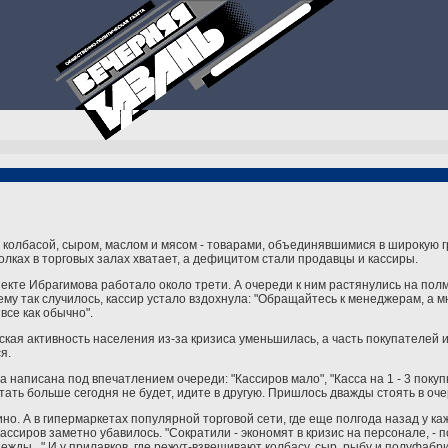
а колбасой, сыром, маслом и мясом - товарами, объединявшимися в широкую 
полках в торговых залах хватает, а дефицитом стали продавцы и кассиры.
пекте Ибрагимова работало около трети. А очереди к ним растянулись на полм
у так случилось, кассир устало вздохнула: "Обращайтесь к менеджерам, а мне
все как обычно".
ьская активность населения из-за кризиса уменьшилась, а часть покупателей 
я.
 написана под впечатлением очереди: "Кассиров мало", "Касса на 1 - 3 покуп
отать больше сегодня не будет, идите в другую. Пришлось дважды стоять в очер
ино. А в гипермаркетах популярной торговой сети, где еще полгода назад у к
 кассиров заметно убавилось. "Сократили - экономят в кризис на персонале, -
ежды..." И у прилавков, где режут-взвешивают колбасу, сыр, рыбу и полуфабр