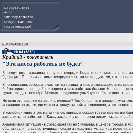
Да здравствует
наше
законодательство,
которое нас всех
уже законодало!
«
Предыдущие 20
№ 84 (3858)
Крайний - покупатель
"Эта касса работать не будет"
В продуктовые магазины вернулись очереди. Когда-то они выстраивались з
"дефицит". Теперь мы стоим в очередях за теми же продуктами, хотя их на 
В понедельник вечером, в час пик, из тридцати касс в супермаркете на прос
бойкое время очереди были короче и касс работало больше. На вопрос, почем
туалет сходить некогда". Менеджер заученно улыбнулась: "Касс достаточно, 
Но если это так, откуда взялись очереди? Тем более что в целом покупател
магазинов на рынки, где можно и продукты найти подешевле, и поторговатьс
В жалобной книге этого магазина как минимум каждая третья претензия была
заплатить, не работает", "Кассу закрыли у меня перед носом - сказали, раб
Аналогичная ситуация - в супермаркетах на Ямашева, в центре города, в Аз
обслуживали по два сотрудника - кассир и укладчица, укладчицы исчезли, а
- Мне повезло, а сменщица Аделя работу второй месяц ищет - и никакой над