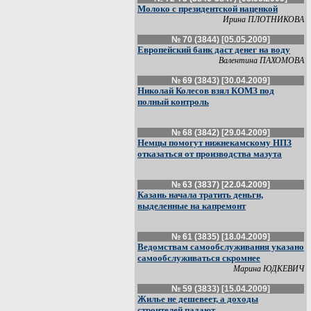
Молоко с президентской наценкой
Ирина ПЛОТНИКОВА
№ 70 (3844) [05.05.2009]
Европейский банк даст денег на воду
Валентина ПАХОМОВА
№ 69 (3843) [30.04.2009]
Николай Колесов взял КОМЗ под
полный контроль
№ 68 (3842) [29.04.2009]
Немцы помогут нижнекамскому НПЗ
отказаться от производства мазута
№ 63 (3837) [22.04.2009]
Казань начала тратить деньги,
выделенные на капремонт
№ 61 (3835) [18.04.2009]
Ведомствам самообслуживания указано
самообслуживаться скромнее
Марина ЮДКЕВИЧ
№ 59 (3833) [15.04.2009]
Жилье не дешевеет, а доходы
строителей падают