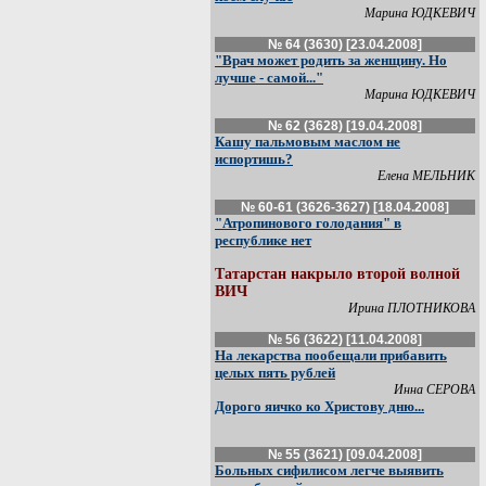
Марина ЮДКЕВИЧ
№ 64 (3630) [23.04.2008]
"Врач может родить за женщину. Но
лучше - самой..."
Марина ЮДКЕВИЧ
№ 62 (3628) [19.04.2008]
Кашу пальмовым маслом не
испортишь?
Елена МЕЛЬНИК
№ 60-61 (3626-3627) [18.04.2008]
"Атропинового голодания" в
республике нет
Татарстан накрыло второй волной
ВИЧ
Ирина ПЛОТНИКОВА
№ 56 (3622) [11.04.2008]
На лекарства пообещали прибавить
целых пять рублей
Инна СЕРОВА
Дорого яичко ко Христову дню...
№ 55 (3621) [09.04.2008]
Больных сифилисом легче выявить