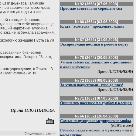
ого СПИД-центра Галимзян
№ 92 (3658) [07.06.2008]
и при заражении через кровь
Простые советы для хорошего сна
д длится до года и выше.
нной трагедией нашего
№ 88 (3654) [03.06.2008]
ладел, нашел себе новую, а еще
Когда "эсэмэска" продлевает жизнь
лявший наркотики. Мужчина
го зэка не избежала заражения.
№ 87 (3653) [31.05.2008]
психологию женщин! Пусть за ум
Экспресс-диагностика в речном порту
бразованный бизнесмен,
езервативы. Говорят: "Зачем,
№ 78 (3644) [20.05.2008]
Умная таблетка: лекарство с доставкой
в очаг инфекции
нском учреждении, в Элисте. В
Ирина ПЛОТНИКОВА
ра Олег Романенко. И
№ 72 (3638) [08.05.2008]
За этими пациентами - глаз да глаз!
Ирина ПЛОТНИКОВА
№ 71 (3637) [07.05.2008]
Онищенко рассказал о грибах и клещах
Ирина ПЛОТНИКОВА
№ 66 (3632) [26.04.2008]
Самые популярные медицинские мифы
(NEWSru.com)
Ребенка отдать можно, а бумажку - ни в
»
Следующая статья
коем случае