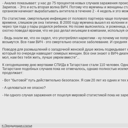
- Анализ показывает: у нас до 75 процентов новых случаев заражения про
Зарипов. - Это и есть вторая волна ВИЧ. Потому что мужчины и женщины ст
организм начинает вырабатывать антитела в течение 2 - 4 недель и это м
По статистике, смертельную инфекцию от полового партнера чаще получа
времени, слишком уж она типична. В 2000 году мужчина вышел из колонии и 
через три года у пары родился ребенок. Но позже выяснилось: и рожениц
охотно поведал врачам, что не раз делал инъекции в компании, используя 
- Ведь знали же, что он сидел, что употреблял наркотики - ну почему не по
возьмутся. Все-таки ВИЧ - это смертельно опасное заболевание. И средняя 
Поводов для размышлений о загадочной женской душе жизнь подкидывает 
который по очереди навещает семерых женщин. Все они знают о ВИЧ-диагно
мол, нам без тебя жить, лучше умрем вместе"...
К сегодняшнему дню жертвами СПИДа в Татарстане стали 110 человек. Одним
Татарстане подобных случаев пока не отмечалось, однако полностью исключ
продолжает:
- Вот "бытовой" путь действительно безопасен. Я сам 20 лет из одних и те
- А целоваться не опасно?
- Ни одного случая заражения от поцелуя мировой статистикой пока не заре
«
Предыдущая статья