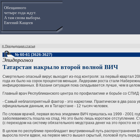
Обещанного
четыре года ждут.
А там снова выборы.
Евгений Кащеев
«
Предыдущая статья
№ 60-61 (3626-3627)
Эпидпрогноз
Татарстан накрыло второй волной ВИЧ
Смертельно опасный вирус выходит из-под контроля: за первый квартал 20
года их было на сорок процентов меньше. Лидерами роста стали Набережны
инфицированных. В Казани ситуация пока складывается лучше, чем в целом п
Главный врач Республиканского центра по профилактике и борьбе со СПИД О
- Самый неблагоприятный фактор - это наркотики. Практически в два раза 
официальным данным, их в Татарстане - 12 тысяч человек.
По словам врачей, первая волна эпидемии ВИЧ пришлась на 1999 - 2001 го
заболеваемость пошла на спад. Но это было лишь короткое отступление. 
(с переходом на систему обязательного медстраха денег на это просто не ст
В целом по республике преобладает внутривенный путь распространения ВИЧ
выросла почти вдвое, на первое место вышел скрытый, половой путь перед