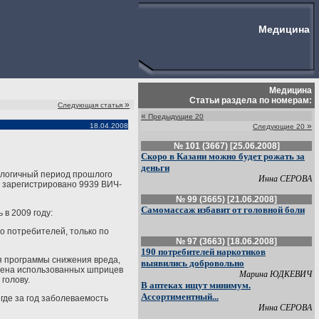
Медицина
Медицина
Статьи раздела по номерам:
»
Следующая статья
«
Предыдущие 20
»
18.04.2008
Следующие 20
№ 101 (3667) [25.06.2008]
Скоро в Казани можно будет рожать за
деньги
налогичный период прошлого
Инна СЕРОВА
е зарегистрировано 9939 ВИЧ-
№ 99 (3665) [21.06.2008]
Самомассаж избавит от головной боли
 в 2009 году:
о потребителей, только по
№ 97 (3663) [18.06.2008]
190 потребителей наркотиков
ая программы снижения вреда,
выявились добровольно
бмена использованных шприцев
Марина ЮДКЕВИЧ
 голову.
В аптеках ищут минимум.
Ассортиментный...
где за год заболеваемость
Инна СЕРОВА