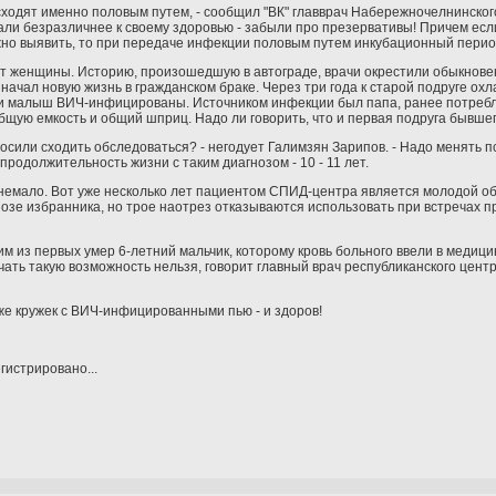
исходят именно половым путем, - сообщил "ВК" главврач Набережночелнинск
али безразличнее к своему здоровью - забыли про презервативы! Причем есл
ожно выявить, то при передаче инфекции половым путем инкубационный перио
ют женщины. Историю, произошедшую в автограде, врачи окрестили обыкнове
начал новую жизнь в гражданском браке. Через три года к старой подруге ох
а, и малыш ВИЧ-инфицированы. Источником инфекции был папа, ранее потреб
общую емкость и общий шприц. Надо ли говорить, что и первая подруга бывше
просили сходить обследоваться? - негодует Галимзян Зарипов. - Надо менять 
продолжительность жизни с таким диагнозом - 10 - 11 лет.
немало. Вот уже несколько лет пациентом СПИД-центра является молодой о
зе избранника, но трое наотрез отказываются использовать при встречах пр
 из первых умер 6-летний мальчик, которому кровь больного ввели в медици
ать такую возможность нельзя, говорит главный врач республиканского цент
х же кружек с ВИЧ-инфицированными пью - и здоров!
гистрировано...