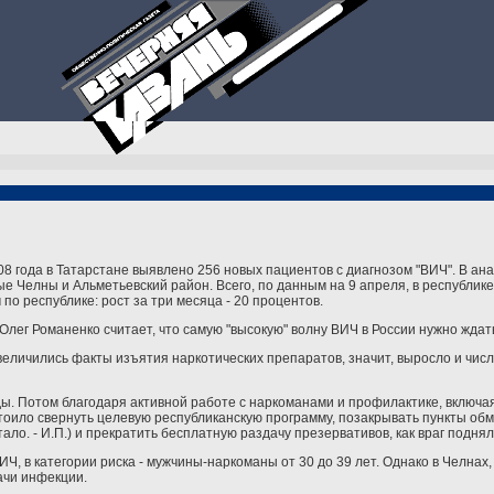
08 года в Татарстане выявлено 256 новых пациентов с диагнозом "ВИЧ". В а
е Челны и Альметьевский район. Всего, по данным на 9 апреля, в республик
о республике: рост за три месяца - 20 процентов.
лег Романенко считает, что самую "высокую" волну ВИЧ в России нужно ждать
увеличились факты изъятия наркотических препаратов, значит, выросло и числ
ды. Потом благодаря активной работе с наркоманами и профилактике, включ
Стоило свернуть целевую республиканскую программу, позакрывать пункты о
ало. - И.П.) и прекратить бесплатную раздачу презервативов, как враг поднял
, в категории риска - мужчины-наркоманы от 30 до 39 лет. Однако в Челнах, 
ачи инфекции.