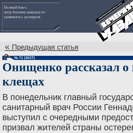
Полный бак-с:
литр бензина наконец-то
сравнялся с долларом.
«
Предыдущая статья
№ 71 (3637)
Онищенко рассказал о 
клещах
В понедельник главный государ
санитарный врач России Генна
выступил с очередными предос
призвал жителей страны остере