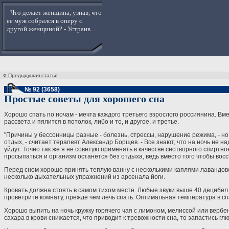
- Что делает женщина, узнав, что
ее муж собрался в оперу с
другой женщиной? - Устраив ...
«
Предыдущая статья
№ 92 (3658)
Простые советы для хорошего сна
Хорошо спать по ночам - мечта каждого третьего взрослого россиянина. Вм
рассвета и пялится в потолок, либо и то, и другое, и третье.
"Причины у бессонницы разные - болезнь, стрессы, нарушение режима, - н
отдых, - считает терапевт Александр Борщев. - Все знают, что на ночь не н
уйдут. Точно так же я не советую применять в качестве снотворного спиртн
просыпаться и организм останется без отдыха, ведь вместо того чтобы вос
Перед сном хорошо принять теплую ванну с несколькими каплями лавандово
несколько дыхательных упражнений из арсенала йоги.
Кровать должна стоять в самом тихом месте. Любые звуки выше 40 децибел 
проветрите комнату, прежде чем лечь спать. Оптимальная температура в спал
Хорошо выпить на ночь кружку горячего чая с лимоном, мелиссой или вербе
сахара в крови снижается, что приводит к тревожности сна, то запастись гл