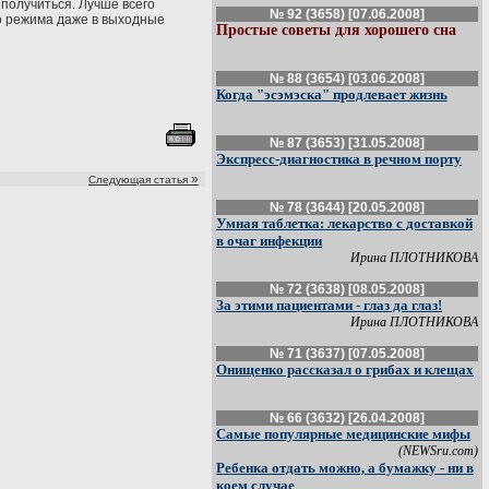
 получиться. Лучше всего
№ 92 (3658) [07.06.2008]
го режима даже в выходные
Простые советы для хорошего сна
№ 88 (3654) [03.06.2008]
Когда "эсэмэска" продлевает жизнь
№ 87 (3653) [31.05.2008]
Экспресс-диагностика в речном порту
»
Следующая статья
№ 78 (3644) [20.05.2008]
Умная таблетка: лекарство с доставкой
в очаг инфекции
Ирина ПЛОТНИКОВА
№ 72 (3638) [08.05.2008]
За этими пациентами - глаз да глаз!
Ирина ПЛОТНИКОВА
№ 71 (3637) [07.05.2008]
Онищенко рассказал о грибах и клещах
№ 66 (3632) [26.04.2008]
Самые популярные медицинские мифы
(NEWSru.com)
Ребенка отдать можно, а бумажку - ни в
коем случае