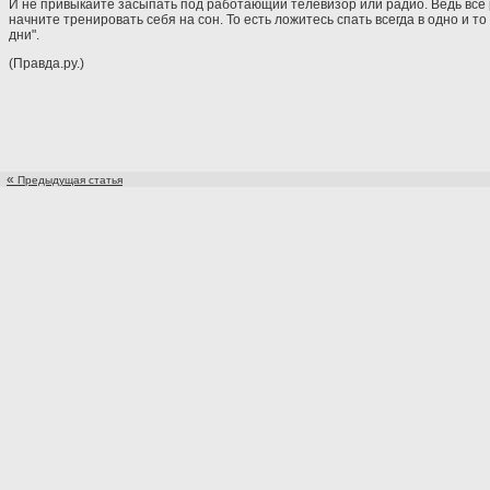
И не привыкайте засыпать под работающий телевизор или радио. Ведь все р
начните тренировать себя на сон. То есть ложитесь спать всегда в одно и 
дни".
(Правда.ру.)
«
Предыдущая статья