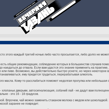
есто этого каждый третий ночью либо часто просыпается, либо долго не може
о есть общие рекомендации, соблюдение которых в большинстве случаев пом
адо наедаться до отвала. Если вам удастся это знание применить на практике
ое или пиво. Возможно, вы действительно быстро уснете, но через некоторое 
станавливаться, ему придется трудиться, перерабатывая алкоголь.
го масла. Кому-то расслабиться поможет недолгая прогулка или небольшая ф
- хлопанье дверьми, автосигнализация, собачий лай - не дадут вам полноцен
ьне - это 16 - 18 градусов.
ной. Впрочем, чай можно заменить стаканом молока с медом или шоколадкой.
юкозой заранее не повредит.