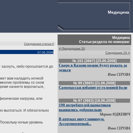
Медицина
Медицина
Статьи раздела по номерам:
»
Следующая статья
«
Предыдущие 20
»
07.06.2008
Следующие 20
№ 101 (3667) [25.06.2008]
Скоро в Казани можно будет рожать за
т заснуть, либо просыпается до
деньги
Инна СЕРОВА
ожет вам наладить ночной
, многие проблемы со сном
№ 99 (3665) [21.06.2008]
время начнете ворочаться,
Самомассаж избавит от головной боли
изическая нагрузка, или
№ 97 (3663) [18.06.2008]
190 потребителей наркотиков
выявились добровольно
но выспаться. И обязательно
Марина ЮДКЕВИЧ
В аптеках ищут минимум.
 Поскольку ночью уровень
Ассортиментный...
Инна СЕРОВА