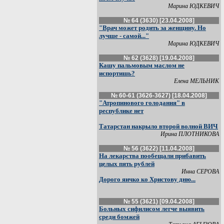
Марина ЮДКЕВИЧ
№ 64 (3630) [23.04.2008]
"Врач может родить за женщину. Но
лучше - самой..."
Марина ЮДКЕВИЧ
№ 62 (3628) [19.04.2008]
Кашу пальмовым маслом не
испортишь?
Елена МЕЛЬНИК
№ 60-61 (3626-3627) [18.04.2008]
"Атропинового голодания" в
республике нет
Татарстан накрыло второй волной ВИЧ
Ирина ПЛОТНИКОВА
№ 56 (3622) [11.04.2008]
На лекарства пообещали прибавить
целых пять рублей
Инна СЕРОВА
Дорого яичко ко Христову дню...
№ 55 (3621) [09.04.2008]
Больных сифилисом легче выявить
среди бомжей