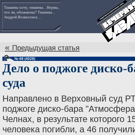
Тишины хочу, тишины... Нервы,
что ли, обожжены? Тишины...
Андрей Вознесенск ...
«
Предыдущая статья
№ 68 (4028)
Дело о поджоге диско-
суда
Направлено в Верховный суд РТ
поджоге диско-бара "Атмосфер
Челнах, в результате которого 1
человека погибли, а 46 получил