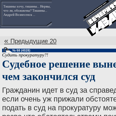
Тишины хочу, тишины... Нервы,
что ли, обожжены? Тишины...
Андрей Вознесенск ...
«
Предыдущие 20
№ 68 (4028)
Судить прокуратуру?!
Судебное решение выне
чем закончился суд
Гражданин идет в суд за справе
если очень уж прижали обстояте
подать в суд на прокуратуру мо