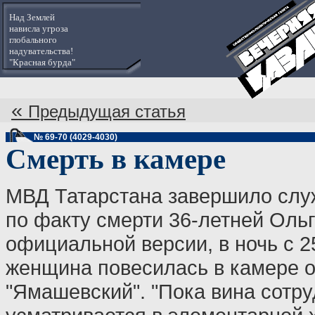
Над Землей
нависла угроза
глобального
надувательства!
"Красная бурда"
«
Предыдущая статья
№ 69-70 (4029-4030)
Смерть в камере
МВД Татарстана завершило слу
по факту смерти 36-летней Оль
официальной версии, в ночь с 2
женщина повесилась в камере 
"Ямашевский". "Пока вина сотр