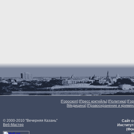
[
Гороскоп
] [
Пресс коктейль
] [
Политика
] [
Го
[
Медицина
] [
Правоохранение и кримин
© 2000-2010 "Вечерняя Казань"
Сайт с
Веб-Мастер
Институт
(Фон
w