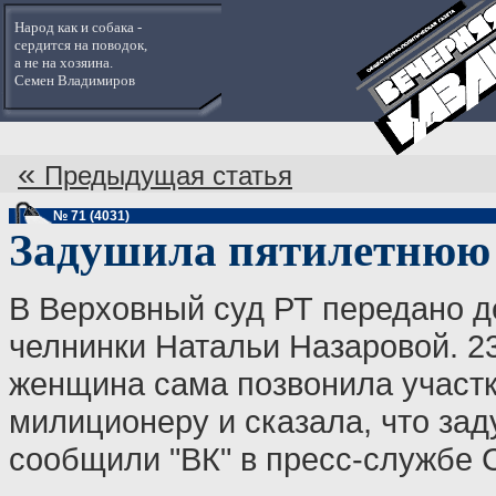
Народ как и собака -
сердится на поводок,
а не на хозяина.
Семен Владимиров
«
Предыдущая статья
№ 71 (4031)
Задушила пятилетнюю
В Верховный суд РТ передано д
челнинки Натальи Назаровой. 2
женщина сама позвонила участ
милиционеру и сказала, что за
сообщили "ВК" в пресс-службе 