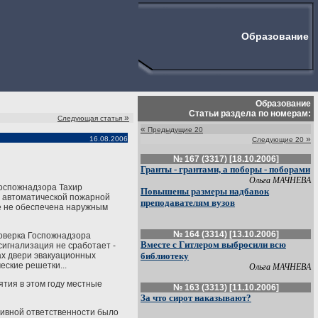
Образование
Образование
Статьи раздела по номерам:
»
Следующая статья
«
Предыдущие 20
»
16.08.2006
Следующие 20
№ 167 (3317) [18.10.2006]
Гранты - грантами, а поборы - поборами
Ольга МАЧНЕВА
Госпожнадзора Тахир
Повышены размеры надбавок
ы автоматической пожарной
преподавателям вузов
е не обеспечена наружным
№ 164 (3314) [13.10.2006]
оверка Госпожнадзора
Вместе с Гитлером выбросили всю
сигнализация не сработает -
лах двери эвакуационных
библиотеку
еские решетки...
Ольга МАЧНЕВА
ятия в этом году местные
№ 163 (3313) [11.10.2006]
За что сирот наказывают?
тивной ответственности было