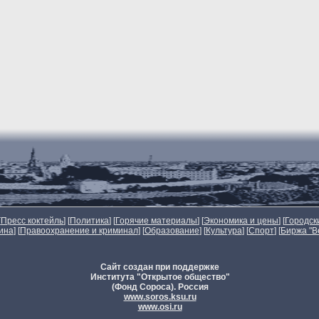
[
Пресс коктейль
] [
Политика
] [
Горячие материалы
] [
Экономика и цены
] [
Городск
ина
] [
Правоохранение и криминал
] [
Образование
] [
Культура
] [
Спорт
]
[
Биржа "В
Сайт создан при поддержке
Института "Открытое общество"
(Фонд Сороса). Россия
www.soros.ksu.ru
www.osi.ru