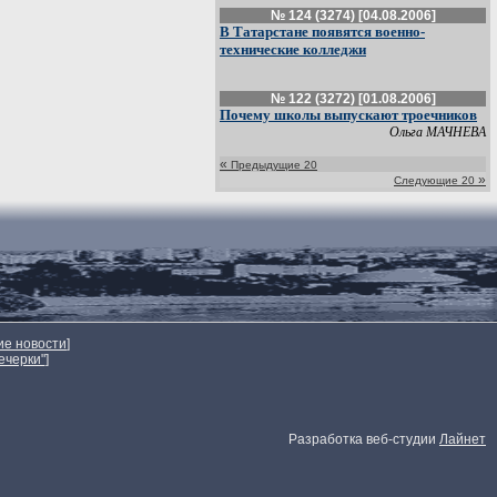
№ 124 (3274) [04.08.2006]
В Татарстане появятся военно-
технические колледжи
№ 122 (3272) [01.08.2006]
Почему школы выпускают троечников
Ольга МАЧНЕВА
«
Предыдущие 20
»
Следующие 20
ие новости
]
ечерки"
]
Разработка веб-студии
Лайнет