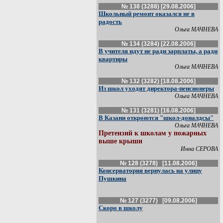
№ 138 (3288) [29.08.2006]
Школьный ремонт оказался не в
радость
Ольга МАЧНЕВА
№ 134 (3284) [22.08.2006]
В учителя идут не ради зарплаты, а ради
квартиры
Ольга МАЧНЕВА
№ 132 (3282) [18.08.2006]
Из школ уходят директора-пенсионеры
Ольга МАЧНЕВА
№ 131 (3281) [16.08.2006]
В Казани откроются "школ-доналдсы"
Ольга МАЧНЕВА
Претензий к школам у пожарных
выше крыши
Инна СЕРОВА
№ 128 (3278) [11.08.2006]
Консерватория вернулась на улицу
Пушкина
№ 127 (3277) [09.08.2006]
Скоро в школу