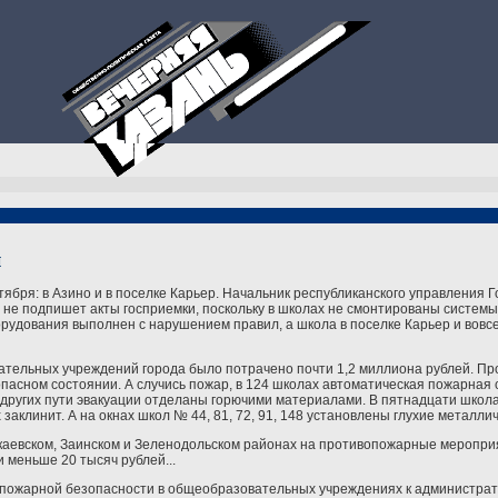
и
тября: в Азино и в поселке Карьер. Начальник республиканского управления 
 не подпишет акты госприемки, поскольку в школах не смонтированы систем
рудования выполнен с нарушением правил, а школа в поселке Карьер и вовс
тельных учреждений города было потрачено почти 1,2 миллиона рублей. Пр
пасном состоянии. А случись пожар, в 124 школах автоматическая пожарная 
6 и других пути эвакуации отделаны горючими материалами. В пятнадцати шко
заклинит. А на окнах школ № 44, 81, 72, 91, 148 установлены глухие металлич
накаевском, Заинском и Зеленодольском районах на противопожарные меропри
 меньше 20 тысяч рублей...
й пожарной безопасности в общеобразовательных учреждениях к администра