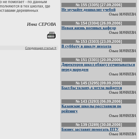
о не помогает - по данным
№ 155 (3305) [27.09.2006]
олняются в тех школах, где
Не мучайте дошколят учебой
составами деревянных
Ольга МАЧНЕВА
№ 154 (3304) [26.09.2006]
Инна СЕРОВА
Новая жизнь военных кафедр
Ольга МАЧНЕВА
№ 153 (3303) [23.09.2006]
В субботу в школу неохота
»
Следующая статья
Ольга МАЧНЕВА
№ 151 (3301) [20.09.2006]
Директоров школ обяжут отчитываться
перед народом
Ольга МАЧНЕВА
№ 145 (3295) [09.09.2006]
Был бы талант, а метла найдется
Ольга МАЧНЕВА
№ 143 (3293) [06.09.2006]
Казанские школы расставили по
рейтингу
Ольга МАЧНЕВА
№ 139 (3289) [30.08.2006]
Бизнес заставят помогать ПТУ
Ольга МАЧНЕВА