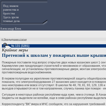
Под знаком
равенства и
братства
Здесь зрели
темные дела.
Александр Блок
«
Предыдущая статья
№ 131 (3281)
Крайние меры
Претензий к школам у пожарных выше крыш
Пожарные поставили под вопрос открытие двух новых казанских школ 1 сен
Каримуллин уже предупредил строителей и чиновников от образования, что
сигнализации, не установлены противопожарные двери, монтаж электрообо
противопожарным водоснабжением.
В первом полугодии на укрепление противопожарной защиты общеобразова
показала, что электрооборудование 27 казанских школ находится в пожароо
она неисправна или вовсе отсутствует. В школах № 48, 78, 81, 93, 129, 13
выходов открываются не в том направлении, случись паника при пожаре - их 
Ситуация в некоторых районах республики куда хуже, чем в столице. В Аз
бюджеты не выделили ни копейки, еще в семи районах республики выделили
Корреспонденту "ВК" вчера в МЧС сообщили, что за нарушения требовани