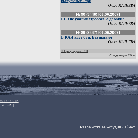
выпускных - три
Ольга МАЧНЕВА
№ 90 (3448) [08.06.2007]
ЕГЭ не убавил стрессов, а добавил
Ольга МАЧНЕВА
№ 89 (3447) [06.06.2007]
В КАИ идут бои. Без правил
Ольга МАЧНЕВА
«
Предыдущие 20
»
Следующие 20
ие новости
]
ечерки"
]
Разработка веб-студии
Лайнет