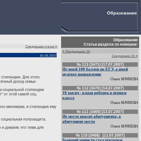
Образование
Образование
Статьи раздела по номерам:
»
Следующая статья
«
Предыдущие 20
»
30.06.2007
Следующие 20
№ 113 (3471) [17.07.2007]
Не имей 100 баллов по ЕГЭ, а имей
целевое направление
 стипендии. Для этого
Ольга МАЧНЕВА
сячный доход семьи.
№ 112 (3470) [14.07.2007]
сом социальной стипендии
10 тысяч - и ваш ребенок в первом
" от этой самой соц.
классе
Ольга МАЧНЕВА
ого минимума, и стипендия ему
№ 111 (3469) [13.07.2007]
Не место красит абитуриента, а
я социальная полузащита.
абитуриент место
Ольга МАЧНЕВА
 и думаем, что тема для
№ 110 (3468) [11.07.2007]
Бывший министр стал ректором