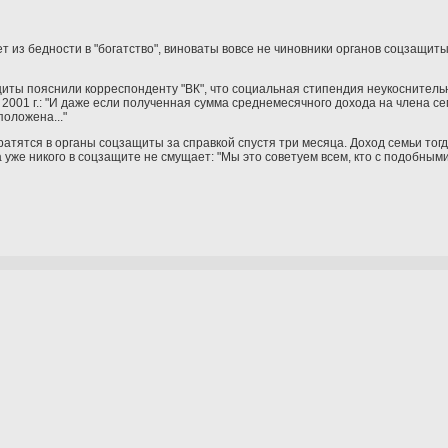
т из бедности в "богатство", виноваты вовсе не чиновники органов соцзащиты
иты пояснили корреспонденту "ВК", что социальная стипендия неукоснитель
001 г.: "И даже если полученная сумма среднемесячного дохода на члена се
оложена..."
атятся в органы соцзащиты за справкой спустя три месяца. Доход семьи тогд
 уже никого в соцзащите не смущает: "Мы это советуем всем, кто с подобным