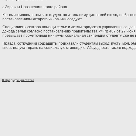
с.Зиреклы Новошешминского района.
Как выяснилось, в том, что студентов из малоимущих семей ежегодно бросае
постановлениям которого чиновники следуют.
Специалисты сектора помощи семье и детям городского управления соцзащ
дохода семьи согласно постановлению правительства РФ № 487 от 27 июня 2
превышает прожиточный минимум, социальная стипендия студенту уже не п
Правда, сотрудники соцзащиты подсказали студентам выход: пусть, мол, обр
вновь получат право на социальную стипендию. Абсурдность такого подхода
«
Предыдущая статья