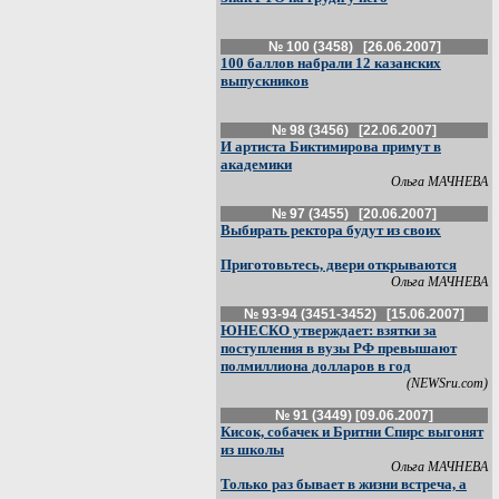
№ 100 (3458) [26.06.2007]
100 баллов набрали 12 казанских
выпускников
№ 98 (3456) [22.06.2007]
И артиста Биктимирова примут в
академики
Ольга МАЧНЕВА
№ 97 (3455) [20.06.2007]
Выбирать ректора будут из своих
Приготовьтесь, двери открываются
Ольга МАЧНЕВА
№ 93-94 (3451-3452) [15.06.2007]
ЮНЕСКО утверждает: взятки за
поступления в вузы РФ превышают
полмиллиона долларов в год
(NEWSru.com)
№ 91 (3449) [09.06.2007]
Кисок, собачек и Бритни Спирс выгонят
из школы
Ольга МАЧНЕВА
Только раз бывает в жизни встреча, а