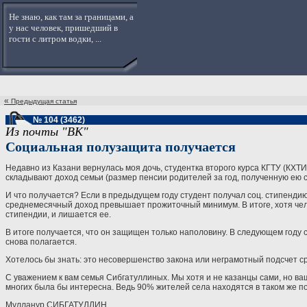
Не знаю, как там за границами, а
у нас человек, пришедший в
гости с литром водки, ...
«
Предыдущая статья
№ 104 (3462)
Из почты "ВК"
Социальная полузащита получается
Недавно из Казани вернулась моя дочь, студентка второго курса КГТУ (КХТ
складывают доход семьи (размер пенсии родителей за год, полученную ею 
И что получается? Если в предыдущем году студент получал соц. стипендию,
среднемесячный доход превышает прожиточный минимум. В итоге, хотя челов
стипендии, и лишается ее.
В итоге получается, что он защищен только наполовину. В следующем году
снова полагается.
Хотелось бы знать: это несовершенство закона или неграмотный подсчет 
С уважением к вам семья Сибгатуллиных. Мы хотя и не казанцы сами, но ва
многих была бы интересна. Ведь 90% жителей села находятся в таком же 
Мулланур СИБГАТУЛЛИН.