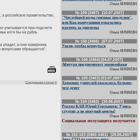
Ольга МАЧНЕВА
№ 109 (3467) [10.07.2007]
, а российское правительство,
"Чистейшей воды грязные проделки",
или Как выпускники отказались
платить за дипломы
но учитывается при подсчете
мьи хотя бы на рубль
Ольга МАЧНЕВА
№ 108 (3466) [07.07.2007]
а упадет, и они наверняка
Ушли, чтобы вернуться
и вопросами обращается".
Ольга МАЧНЕВА
№ 106 (3464) [04.07.2007]
Абитура предпочитает экономфаки
Ольга МАЧНЕВА
№ 105 (3463) [03.07.2007]
»
Хороших учителей оказалось больше,
Следующая статья
чем денег
Ольга МАЧНЕВА
№ 104 (3462) [30.06.2007]
Ректор КАИ Юрий Гортышов: Учись,
студент, а не покупай зачеты!
Ольга МАЧНЕВА
Социальная полузащита получается
№ 102-103 (3460-3461) [29.06.2007]
Знак ГТО на груди у него