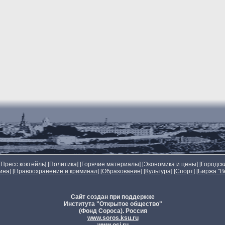
[
Пресс коктейль
] [
Политика
] [
Горячие материалы
] [
Экономика и цены
] [
Городск
ина
] [
Правоохранение и криминал
] [
Образование
] [
Культура
] [
Спорт
]
[
Биржа "В
Сайт создан при поддержке
Института "Открытое общество"
(Фонд Сороса). Россия
www.soros.ksu.ru