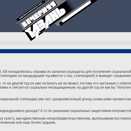
И). Ей понадобилась справка из органов соцзащиты для получения социальной
стипендию за предыдущий год вместе с соц. стипендией) и выводят среднеме
 то на другой год он уже получать ее не может, потому что частенько с плю
ек и считается социально незащищенным, на другой год он как бы "богатеет
 социальной стипендии уже нет, среднемесячный доход снова ниже прожиточн
среднедушевого дохода? А то по решению социальных защитников получаетс
шу газету, как единственную непроправительственную, выписываем постоянно
положении или еще более худшем.