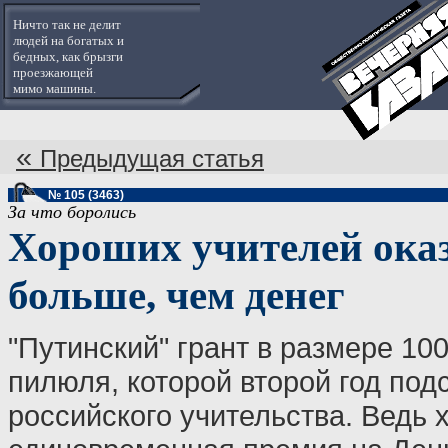
Ничто так не делит
людей на богатых и
бедных, как брызги
проезжающей
мимо машины.
«
Предыдущая статья
№ 105 (3463)
За что боролись
Хороших учителей ока
больше, чем денег
"Путинский" грант в размере 100
пилюля, которой второй год по
российского учительства. Ведь