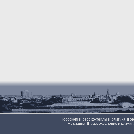
[
Гороскоп
] [
Пресс коктейль
] [
Политика
] [
Го
[
Медицина
] [
Правоохранение и кримин