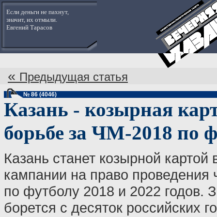
Если деньги не пахнут,
значит, их отмыли.
Евгений Тарасов
«
Предыдущая статья
№ 86 (4046)
Казань - козырная карт
борьбе за ЧМ-2018 по 
Казань станет козырной картой 
кампании на право проведения 
по футболу 2018 и 2022 годов. З
борется с десяток российских г