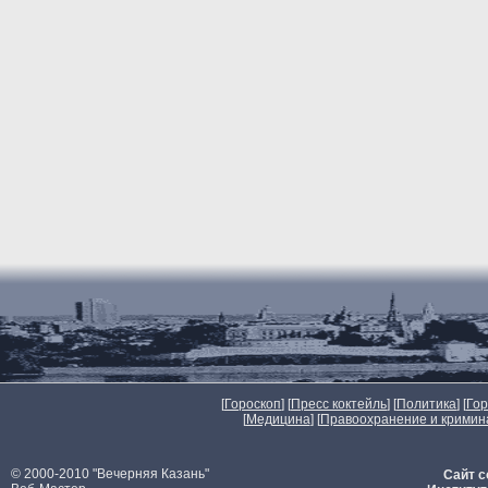
[
Гороскоп
] [
Пресс коктейль
] [
Политика
] [
Го
[
Медицина
] [
Правоохранение и кримин
© 2000-2010 "Вечерняя Казань"
Сайт с