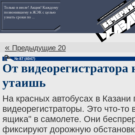
Только в июле! Акция! Каждому
позвонившему в ЖЭК с целью
узнать сроки по ...
«
Предыдущие 20
№ 87 (4047)
От видеорегистратора 
утаишь
На красных автобусах в Казани 
видеорегистраторы. Это что-то 
ящика" в самолете. Они беспре
фиксируют дорожную обстановк