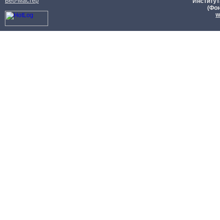
Веб-Мастер
Институт
(Фон
w