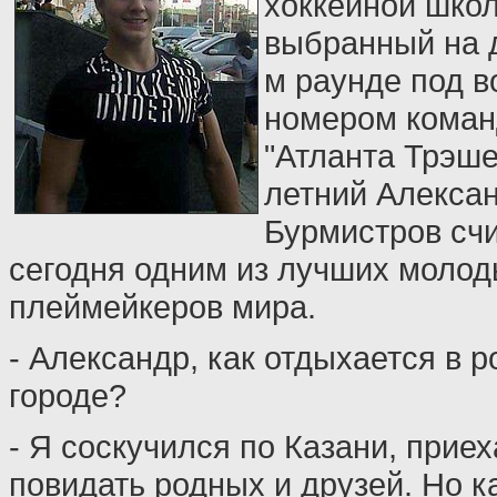
хоккейной шко
выбранный на д
м раунде под 
номером коман
"Атланта Трэше
летний Алекса
Бурмистров сч
сегодня одним из лучших моло
плеймейкеров мира.
- Александр, как отдыхается в 
городе?
- Я соскучился по Казани, прие
повидать родных и друзей. Но 