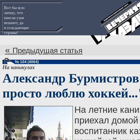
Вот бы всю
лапшу, что
нам на уши
вешают, да
в голодающие
страны!
«
Предыдущая статья
№ 104 (4064)
На каникулах
Александр Бурмистров
просто люблю хоккей...
На летние кан
приехал домой
воспитанник ка