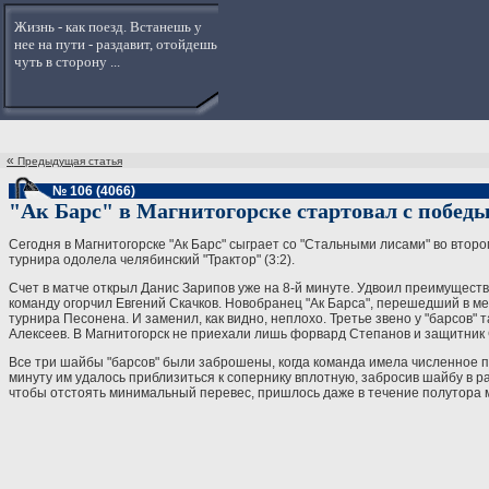
Жизнь - как поезд. Встанешь у
нее на пути - раздавит, отойдешь
чуть в сторону ...
«
Предыдущая статья
№ 106 (4066)
"Ак Барс" в Магнитогорске стартовал с побед
Сегодня в Магнитогорске "Ак Барс" сыграет со "Стальными лисами" во второ
турнира одолела челябинский "Трактор" (3:2).
Счет в матче открыл Данис Зарипов уже на 8-й минуте. Удвоил преимущест
команду огорчил Евгений Скачков. Новобранец "Ак Барса", перешедший в ме
турнира Песонена. И заменил, как видно, неплохо. Третье звено у "барсов"
Алексеев. В Магнитогорск не приехали лишь форвард Степанов и защитник
Все три шайбы "барсов" были заброшены, когда команда имела численное п
минуту им удалось приблизиться к сопернику вплотную, забросив шайбу в 
чтобы отстоять минимальный перевес, пришлось даже в течение полутора м