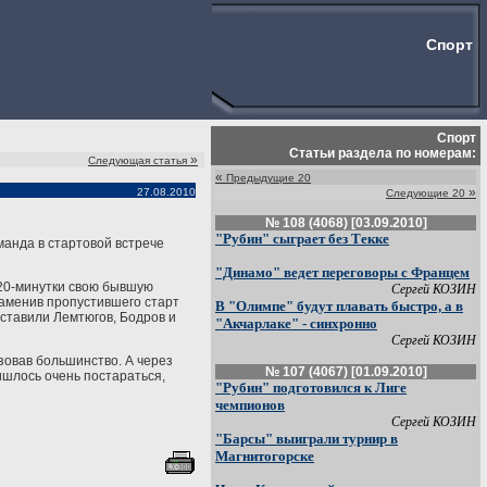
Спорт
Спорт
Статьи раздела по номерам:
»
Следующая статья
«
Предыдущие 20
»
27.08.2010
Следующие 20
№ 108 (4068) [03.09.2010]
"Рубин" сыграет без Текке
манда в стартовой встрече
"Динамо" ведет переговоры с Францем
 20-минутки свою бывшую
Сергей КОЗИН
заменив пропустившего старт
В "Олимпе" будут плавать быстро, а в
оставили Лемтюгов, Бодров и
"Акчарлаке" - синхронно
Сергей КОЗИН
зовав большинство. А через
№ 107 (4067) [01.09.2010]
ишлось очень постараться,
"Рубин" подготовился к Лиге
чемпионов
Сергей КОЗИН
"Барсы" выиграли турнир в
Магнитогорске