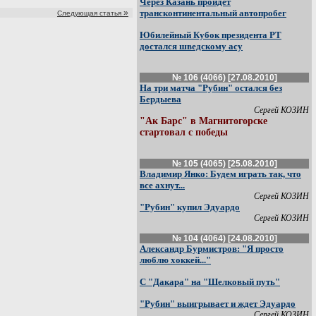
Через Казань пройдет
»
трансконтинентальный автопробег
Следующая статья
Юбилейный Кубок президента РТ
достался шведскому асу
№ 106 (4066) [27.08.2010]
На три матча "Рубин" остался без
Бердыева
Сергей КОЗИН
"Ак Барс" в Магнитогорске
стартовал с победы
№ 105 (4065) [25.08.2010]
Владимир Янко: Будем играть так, что
все ахнут...
Сергей КОЗИН
"Рубин" купил Эдуардо
Сергей КОЗИН
№ 104 (4064) [24.08.2010]
Александр Бурмистров: "Я просто
люблю хоккей..."
С "Дакара" на "Шелковый путь"
"Рубин" выигрывает и ждет Эдуардо
Сергей КОЗИН