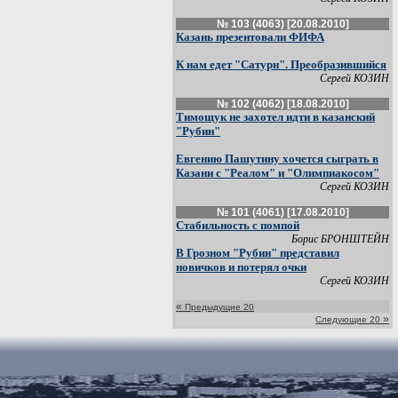
№ 103 (4063) [20.08.2010]
Казань презентовали ФИФА
К нам едет "Сатурн". Преобразившийся
Сергей КОЗИН
№ 102 (4062) [18.08.2010]
Тимощук не захотел идти в казанский
"Рубин"
Евгению Пашутину хочется сыграть в
Казани с "Реалом" и "Олимпиакосом"
Сергей КОЗИН
№ 101 (4061) [17.08.2010]
Стабильность с помпой
Борис БРОНШТЕЙН
В Грозном "Рубин" представил
новичков и потерял очки
Сергей КОЗИН
«
Предыдущие 20
»
Следующие 20