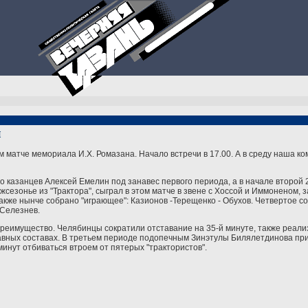
ы
м матче мемориала И.Х. Ромазана. Начало встречи в 17.00. А в среду наша ко
во казанцев Алексей Емелин под занавес первого периода, а в начале второй
жсезонье из "Трактора", сыграл в этом матче в звене с Хоссой и Иммоненом, 
 также нынче собрано "играющее": Казионов -Терещенко - Обухов. Четвертое с
 Селезнев.
реимущество. Челябинцы сократили отставание на 35-й минуте, также реали
равных составах. В третьем периоде подопечным Зинэтулы Билялетдинова пр
инут отбиваться втроем от пятерых "трактористов".