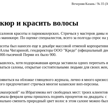
Вечерняя Казань / № 35 (
кюр и красить волосы
алонов красоты и парикмахерских. Стричься у мастеров дамы не 
а маникюре. По оценке специалистов, всего за полгода спрос на 
асоты был нанесен еще в декабре массовой отменой корпоратив
вам Аллы Чигариной, гендиректора ООО "Кредо" (официальный 
 900-тысячной Перми их было 900.
шилось, хотя подорожавшая аренда заставила одних переехать из
ваться салоны, открытые состоятельными людьми для своих жен, 
 появиться на обложке глянцевого журнала, лично я много кризис
рого предпочитают стричься многие казанские вип-персоны.
кмахерской" на Ибрагимова нет свободных мест: троих клиентов
с начала февраля цены пришлось поднять процентов на двадцать:
нально сменить природный цвет волос в этом салоне можно было 