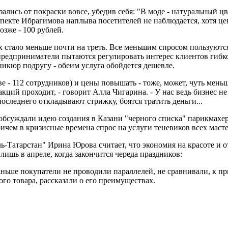
ались от покраски вовсе, убедив себя: "В моде - натуральный цв
спекте Ибрагимова наплыва посетителей не наблюдается, хотя це
озже - 100 рублей.
 стало меньше почти на треть. Все меньшим спросом пользуются
предприниматели пытаются регулировать интерес клиентов гибко
икюр подругу - обеим услуга обойдется дешевле.
тиве - 112 сотрудников) и цены повышать - тоже, может, чуть ме
акций проходит, - говорит Алла Чигарина. - У нас ведь бизнес н
 последнего откладывают стрижку, боятся тратить деньги...
обсуждали идею создания в Казани "черного списка" парикмахеро
ричем в кризисные времена спрос на услуги теневиков всех масте
-Татарстан" Ирина Юрова считает, что экономия на красоте и о
 лишь в апреле, когда закончится череда праздников:
ньше покупатели не проводили параллелей, не сравнивали, к при
ого товара, рассказали о его преимуществах.