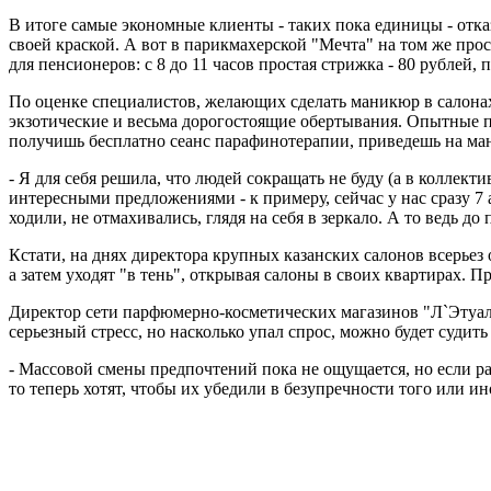
В итоге самые экономные клиенты - таких пока единицы - отказ
своей краской. А вот в парикмахерской "Мечта" на том же про
для пенсионеров: с 8 до 11 часов простая стрижка - 80 рублей, п
По оценке специалистов, желающих сделать маникюр в салонах
экзотические и весьма дорогостоящие обертывания. Опытные 
получишь бесплатно сеанс парафинотерапии, приведешь на ман
- Я для себя решила, что людей сокращать не буду (а в коллек
интересными предложениями - к примеру, сейчас у нас сразу 7 
ходили, не отмахивались, глядя на себя в зеркало. А то ведь до
Кстати, на днях директора крупных казанских салонов всерьез 
а затем уходят "в тень", открывая салоны в своих квартирах. П
Директор сети парфюмерно-косметических магазинов "Л`Этуаль
серьезный стресс, но насколько упал спрос, можно будет судить
- Массовой смены предпочтений пока не ощущается, но если ра
то теперь хотят, чтобы их убедили в безупречности того или ин