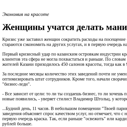
Экономия на красоте
Женщины учатся делать мани
Кризис уже заставил женщин сократить расходы на посещение с
стараются сэкономить на других услугах, и в первую очередь н
Первый кризисный удар по казанским островкам индустрии кр
клиентов эта сфера не могла похвастаться и раньше. По сло
жителей Казани приходилось 450 салонов красоты, тогда как в
За последние месяцы количество этих заведений почти не умень
оптимизировать штат сотрудников. Кроме того, начали сворачи
"бизнес-леди".
- Все зависит от цели: то ли ты создаешь бизнес, то ли хочешь
новые появились, - уверяет стилист Владимир Штольц, у кото
...Будний день, 11 часов. В небольшом помещении "Твоей пари
заведения объясняет спрос качеством услуг, но отмечает, что 
первую очередь краска. Так, если раньше "освежить" или карди
рублей больше.