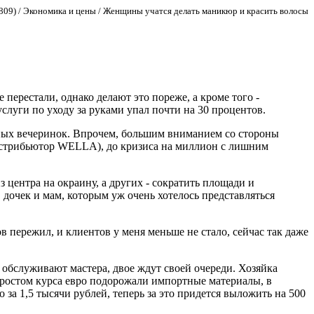
3809) / Экономика и цены / Женщины учатся делать маникюр и красить волосы
перестали, однако делают это пореже, а кроме того -
услуги по уходу за руками упал почти на 30 процентов.
ных вечеринок. Впрочем, большим вниманием со стороны
дистрибьютор WELLA), до кризиса на миллион с лишним
 центра на окраину, а других - сократить площади и
дочек и мам, которым уж очень хотелось представляться
ов пережил, и клиентов у меня меньше не стало, сейчас так даже
 обслуживают мастера, двое ждут своей очереди. Хозяйка
 с ростом курса евро подорожали импортные материалы, в
за 1,5 тысячи рублей, теперь за это придется выложить на 500