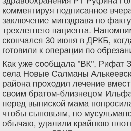
здравоохранения РТ Руфина Го
комментируя подписанное вчер
заключение минздрава по факту
трехлетнего пациента. Напомни
скончался 30 июня в ДРКБ, когд
готовили к операции по обрезан
Как уже сообщала "ВК", Рифат 
села Новые Салманы Алькеевск
района проходил лечение вмест
своим братом-близнецом Ильфа
перед выпиской мама попросила
чтобы сыновьям, по мусульман
обычаю, удалили крайнюю плоть