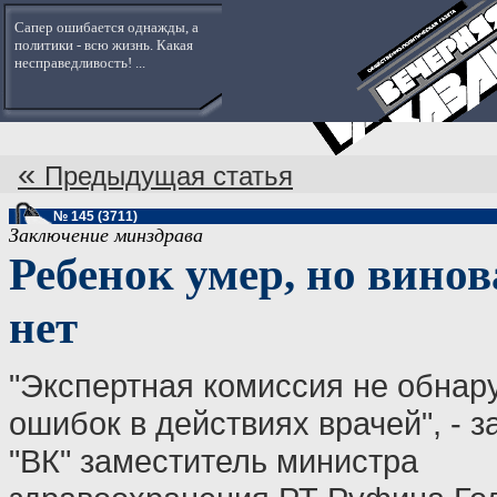
Сапер ошибается однажды, а
политики - всю жизнь. Какая
несправедливость! ...
«
Предыдущая статья
№ 145 (3711)
Заключение минздрава
Ребенок умер, но вино
нет
"Экспертная комиссия не обнар
ошибок в действиях врачей", - з
"ВК" заместитель министра