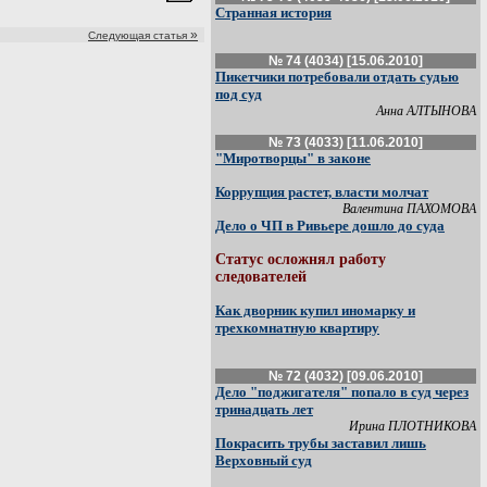
Странная история
»
Следующая статья
№ 74 (4034) [15.06.2010]
Пикетчики потребовали отдать судью
под суд
Анна АЛТЫНОВА
№ 73 (4033) [11.06.2010]
"Миротворцы" в законе
Коррупция растет, власти молчат
Валентина ПАХОМОВА
Дело о ЧП в Ривьере дошло до суда
Статус осложнял работу
следователей
Как дворник купил иномарку и
трехкомнатную квартиру
№ 72 (4032) [09.06.2010]
Дело "поджигателя" попало в суд через
тринадцать лет
Ирина ПЛОТНИКОВА
Покрасить трубы заставил лишь
Верховный суд