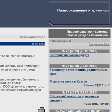
Правоохранение и криминал
Правоохранение и криминал
Статьи раздела по номерам:
»
Следующая статья
«
Предыдущие 20
»
11.06.2010
Следующие 20
№ 79 (4039) [25.06.2010]
Альтернативный кандидат
л обвинен в организации
дам колонии был приговорен
№ 78 (4038) [23.06.2010]
лишь в марте этого года,
Россиянку хотят лишить родительских
прав
вать о лишении обвиняемого
Муртазин снова в Казани
ниматься только
Марина ЮДКЕВИЧ
л ООО Цивилист, а кроме того,
ресс-служба Верховного суда
№ 77 (4037) [22.06.2010]
"Паленый" алкоголь просочился
повсюду
Лилия ВИКТОРОВА
№ 75-76 (4035-4036) [18.06.2010]