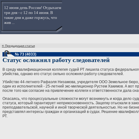
12 июня день России! Отдыхаем
три дня - с 12 по 14 июня. В
такие дни я даже горжусь, что
жив ...
«
Предыдущая статья
№ 73 (4033)
Статус осложнял работу следователей
В среду квалификационная коллегия судей РТ лишила статуса федеральног
убийства, однако его статус сильно осложнял работу следователей.
Убийство 44-летнего Рафаэля Низамова, учредителя ООО Земельное бюро, п
один из исполнителей - 25-летний экс-милиционер Рустем Хакимов. А вот п
после того как согласие на привлечение коллеги к ответственности дала сн
Опасаясь, что процессуальные сложности могут возникнуть и когда дело су
статуса, который гарантирует неприкосновенность. Зацепку отыскали в зако
преподавательской, научной и иной творческой деятельностью. Но не бизне
представлял интересы граждан и организаций в судах. Решение квалифколл
РТ.