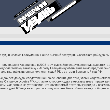
о судьи Ислама Галиуллина. Ранее бывший сотрудник Советского райсуда бы
роизошло в Казани еще в 2008 году, в декабре следующего года к девяти го
редполагаемому заказчику - Исламу Галиуллину обвинение было предъявлено 
ачала квалификационная коллегия судей РТ, а затем и Верховный суд РФ.
дьи дойдет до суда, следствие нашло основания для того, чтобы ходатайство
не О статусе судей в РФ, согласно которому судья в отставке имеет право за
сом. Следствие же установило, что обвиняемый отставник учредил и возглави
егии судей РТ еще не вступило в силу и может быть обжаловано, сообщает п