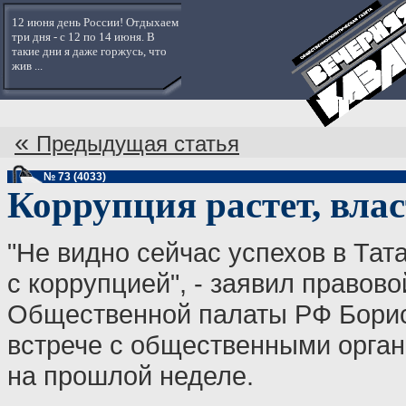
12 июня день России! Отдыхаем
три дня - с 12 по 14 июня. В
такие дни я даже горжусь, что
жив ...
«
Предыдущая статья
№ 73 (4033)
Коррупция растет, вла
"Не видно сейчас успехов в Тат
с коррупцией", - заявил правово
Общественной палаты РФ Борис
встрече с общественными орган
на прошлой неделе.