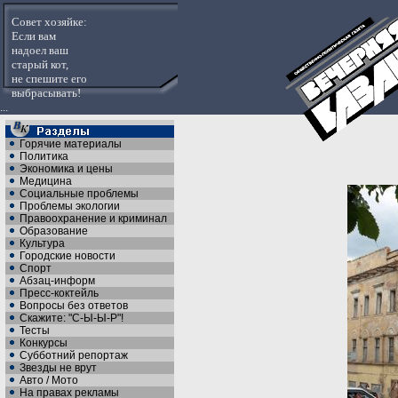
Совет хозяйке:
Если вам
надоел ваш
старый кот,
не спешите его
выбрасывать!
...
Горячие материалы
Политика
Экономика и цены
Медицина
Социальные проблемы
Проблемы экологии
Правоохранение и криминал
Образование
Культура
Городские новости
Спорт
Абзац-информ
Пресс-коктейль
Вопросы без ответов
Скажите: "С-Ы-Ы-Р"!
Тесты
Конкурсы
Субботний репортаж
Звезды не врут
Авто / Мото
На правах рекламы