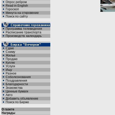
Опрос ребром
Read in English
Гороскоп
Минута на откровение
Поиск по сайту
Программа телевидения
Расписание транспорта
Производств. календарь
Сдаю
Сниму
Жилье
Продаю
Куплю
Услуги
Ищу
Разное
Соболезнования
Поздравления
Благодарности
Знакомства
Ценные бумаги
Авто
Добавить объявление
Поиск по Бирже
О газете
Награды