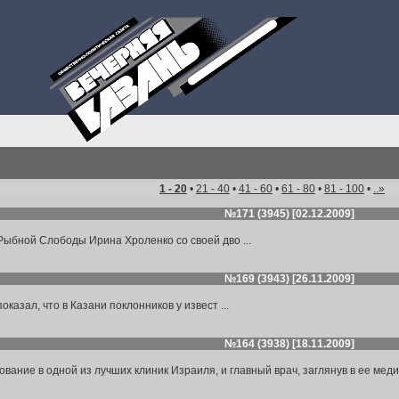
1 - 20
•
21 - 40
•
41 - 60
•
61 - 80
•
81 - 100
•
..»
№171 (3945) [02.12.2009]
Рыбной Слободы Ирина Хроленко со своей дво ...
№169 (3943) [26.11.2009]
казал, что в Казани поклонников у извест ...
№164 (3938) [18.11.2009]
ание в одной из лучших клиник Израиля, и главный врач, заглянув в ее медици