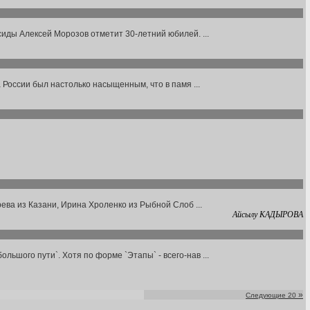
иды Алексей Морозов отметит 30-летний юбилей. ...
 России был настолько насыщенным, что в памя ...
ева из Казани, Ирина Хроленко из Рыбной Слоб ...
Айсылу КАДЫРОВА
шого пути`. Хотя по форме `Этапы` - всего-нав ...
»
Следующие 20