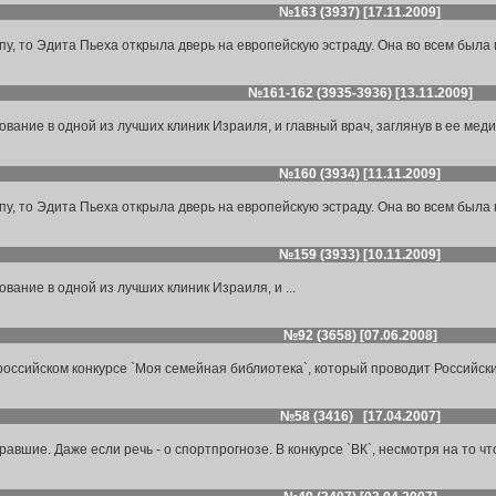
№163 (3937) [17.11.2009]
у, то Эдита Пьеха открыла дверь на европейскую эстраду. Она во всем была 
№161-162 (3935-3936) [13.11.2009]
ание в одной из лучших клиник Израиля, и главный врач, заглянув в ее медици
№160 (3934) [11.11.2009]
у, то Эдита Пьеха открыла дверь на европейскую эстраду. Она во всем была 
№159 (3933) [10.11.2009]
вание в одной из лучших клиник Израиля, и ...
№92 (3658) [07.06.2008]
оссийском конкурсе `Моя семейная библиотека`, который проводит Российски
№58 (3416) [17.04.2007]
авшие. Даже если речь - о спортпрогнозе. В конкурсе `ВК`, несмотря на то что