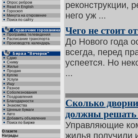
реконструкции, р
Опрос ребром
Read in English
Гороскоп
него уж ...
Минута на откровение
Поиск по сайту
Чего не стоит о
Программа телевидения
До Нового года ос
Расписание транспорта
Производств. календарь
всегда, перед пр
Сдаю
успеется. Но нек
Сниму
Жилье
...
Продаю
Куплю
Услуги
Ищу
Разное
Соболезнования
Поздравления
Сколько дворни
Благодарности
Знакомства
Ценные бумаги
должны решать
Авто
Добавить объявление
Управляющие ком
Поиск по Бирже
О газете
жилья получили и
Награды