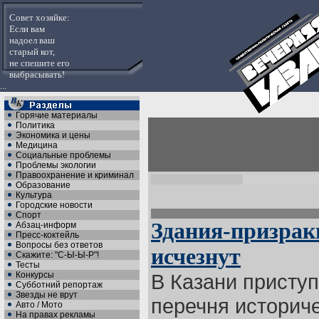
Совет хозяйке:
Если вам
надоел ваш
старый кот,
не спешите его
выбрасывать!
...
Горячие материалы
Политика
Экономика и цены
Медицина
Социальные проблемы
Проблемы экологии
Правоохранение и криминал
Образование
Культура
Городские новости
Спорт
Здания-призрак
Абзац-информ
Пресс-коктейль
Вопросы без ответов
исчезнут
Скажите: "С-Ы-Ы-Р"!
Тесты
Конкурсы
В Казани приступ
Субботний репортаж
Звезды не врут
перечня историч
Авто / Мото
На правах рекламы