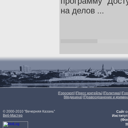
программу `Дост
на делов ...
[
Гороскоп
] [
Пресс коктейль
] [
Политика
] [
Го
[
Медицина
] [
Правоохранение и кримин
© 2000-2010 "Вечерняя Казань"
Сайт с
Веб-Мастер
Институт
(Фон
w