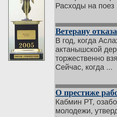
Расходы на поез .
Ветерану отказа
В год, когда Асл
актанышской дер
торжественно взя
Сейчас, когда ...
О престиже раб
Кабмин РТ, озаб
молодежи, утвер