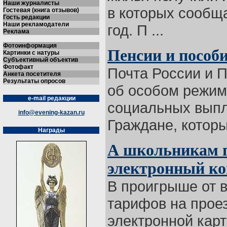
Наши журналисты
в которых сообщ
Гостевая (книга отзывов)
Гость редакции
Наши рекламодатели
год. П ...
Реклама
Фотоинформация
Пенсии и пособ
Картинки с натуры
Субъективный объектив
Фотофакт
Почта России и 
Анкета посетителя
Результаты опросов
об особом режим
e-mail редакции
социальных выпл
info@evening-kazan.ru
Граждане, которым
Награды
А школьникам п
электронный к
В проигрыше от
тарифов на прое
электронной карт