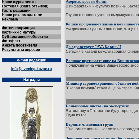
Атеросклероз не болит
Наши журналисты
Гостевая (книга отзывов)
В инфарктах и инсультах повинны бакте
Гость редакции
Наши рекламодатели
Группа казанских ученых выдвинула гипо
Реклама
Кошки продлевают жизнь и повышают 
Фотоинформация
Американские ученые доказали, что у хо
Картинки с натуры
Субъективный объектив
Фотофакт
Анкета посетителя
Да здравствует "AVA Казань"!
Результаты опросов
Сегодня в Казани международная финанс
e-mail редакции
Великое противостояние на Вишневско
Поликлинику на улице Вишневского зноби
info@evening-kazan.ru
Награды
Министр здравоохранения объявил вой
`Скорая помощь` стала еще быстрее. Ка
Больничные листы - на экспертизу
В этом году в Татарстане будут провод
Один из гла ...
Верните младенцам грудь
`Экономьте деньги - кормите новорожден
Звездная землячка поможет больным д