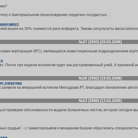
рии?
тезу о бактериальном происхождении сердечно-сосудистых ...
иммунитет
зяев кошек на 30% снижается риск инфаркта. Таковы результаты масштабного
№27 (3593) [20.02.2008]
овая корпорация (IFC), являющаяся инвестиционным подразделением группы
го
т. Почти три недели коллектив гудит как растревоженный улей. А причиной ре
№26 (3592) [19.02.2008]
ну очередям
к заявили на вчерашней коллегии Минздрава РТ, благодаря обновлению автоп
№23 (3589) [13.02.2008]
иться проверки обоснованности выдачи больничных листов, которая сегодня 
ных грудью!` - с таким призывом к женщинам Казани обратились специалисты 
етям