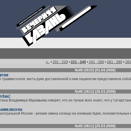
«..
•
201 - 220
•
221 - 240
•
241 - 260
•
261 - 280
•
281
№49 (3615) [01.04.2008]
 руки
травматологи: кисть руки доставленной к ним пациентки представляла собой 
№46 (3612) [26.03.2008]
лубже!
ана Владимира Муравьева говорят, что он лучше всех знает, что у татарстанц
бания погоды
ентральной России - резкая смена солнца на снежную бурю, положительных п
№45 (3611) [25.03.2008]