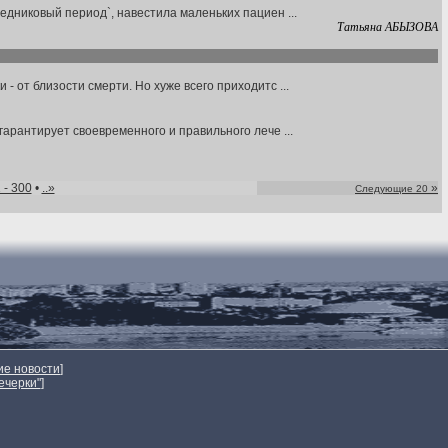
едниковый период`, навестила маленьких пациен ...
Татьяна АБЫЗОВА
 от близости смерти. Но хуже всего приходитс ...
арантирует своевременного и правильного лече ...
 - 300
•
..»
»
Следующие 20
ие новости
]
ечерки"
]