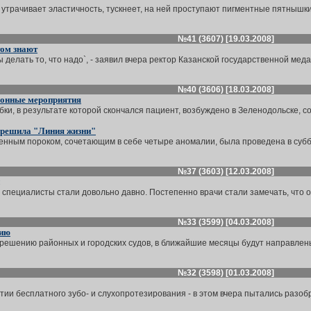
утрачивает эластичность, тускнеет, на ней проступают пигментные пятнышки,
№41 (3607) [19.03.2008]
этом знают
 делать то, что надо`, - заявил вчера ректор Казанской государственной мед
№40 (3606) [18.03.2008]
ионные мероприятия
ки, в результате которой скончался пациент, возбуждено в Зеленодольске, с
 решила "Линия жизни"
енным пороком, сочетающим в себе четыре аномалии, была проведена в суббо
№37 (3603) [12.03.2008]
 специалисты стали довольно давно. Постепенно врачи стали замечать, что 
№33 (3599) [04.03.2008]
нию
решению районных и городских судов, в ближайшие месяцы будут направлены 
№32 (3598) [01.03.2008]
тии бесплатного зубо- и слухопротезирования - в этом вчера пытались разобр