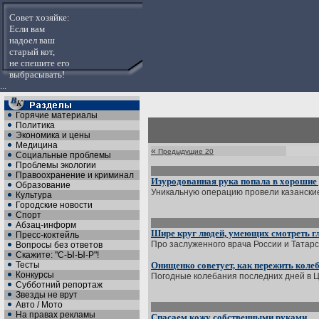
Совет хозяйке:
Если вам
надоел ваш
старый кот,
не спешите его
выбрасывать!
...
Горячие материалы
Политика
Экономика и цены
Медицина
«
Предыдущие 20
Социальные проблемы
Проблемы экологии
Правоохранение и криминал
Изуродованная рука попала в хорошие
Образование
Уникальную операцию провели казанские 
Культура
Городские новости
Спорт
Абзац-информ
Шире круг людей, умеющих смотреть г
Пресс-коктейль
Про заслуженного врача России и Татарст
Вопросы без ответов
Скажите: "С-Ы-Ы-Р"!
Тесты
Онищенко советует, как пережить коле
Конкурсы
Погодные колебания последних дней в Ц
Субботний репортаж
Звезды не врут
Авто / Мото
На правах рекламы
Спасаем кожу собственными руками