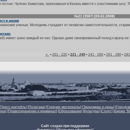
гостью. Чулпан Хаматова, приехавшая в Казань вместе с участниками шоу `Л
№21 (3587) [09.02.2008]
аст в жизни
анские ученые. Молодежь страдает от нехватки самостоятельности, старики -
легких
й) имеет шанс каждый из нас. Однако даже своевременный поход к врачу не г
«..
•
201 - 220
•
221 - 240
•
241 - 260
•
261 - 280
•
281
[
Пресс коктейль
] [
Политика
] [
Горячие материалы
] [
Экономика и цены
] [
Городск
ина
] [
Правоохранение и криминал
] [
Образование
] [
Культура
] [
Спорт
]
[
Биржа "В
Сайт создан при поддержке