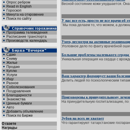
Опрос ребром
Весной состояние кожи ухудшается. Она 
Read in English
Гороскоп
Минута на откровение
Поиск по сайту
У нас все есть, просто не все врачи об 
`Мы пока делаем то, что можем, а должны
Программа телевидения
Расписание транспорта
Производств. календарь
Умер, несмотря на активные реанимац
Уголовное дело по факту врачебной ошиб
Сдаю
Большие проблемы маленького сердца
Сниму
Уникальная операция на сердце с врожд
Жилье
Продаю
Куплю
Услуги
Ваш характер формирует ваши болезни
Ищу
Делить людей по психологическим типам
Разное
Соболезнования
Поздравления
Благодарности
Приговорены к принудительному лече
Знакомства
На принудительную госпитализацию, по 
Ценные бумаги
Авто
Добавить объявление
Поиск по Бирже
Зубов на всех не хватает
Что гарантируют татарстанские госгаран
О газете
Награды