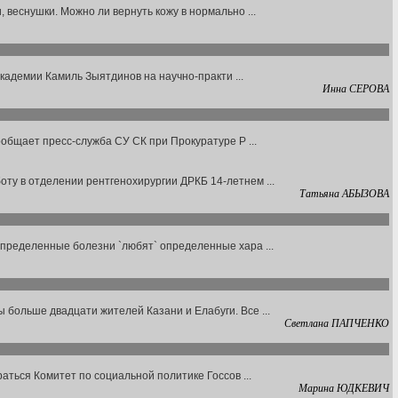
 веснушки. Можно ли вернуть кожу в нормально ...
академии Камиль Зыятдинов на научно-практи ...
Инна СЕРОВА
ообщает пресс-служба СУ СК при Прокуратуре Р ...
ту в отделении рентгенохирургии ДРКБ 14-летнем ...
Татьяна АБЫЗОВА
определенные болезни `любят` определенные хара ...
больше двадцати жителей Казани и Елабуги. Все ...
Светлана ПАПЧЕНКО
аться Комитет по социальной политике Госсов ...
Марина ЮДКЕВИЧ