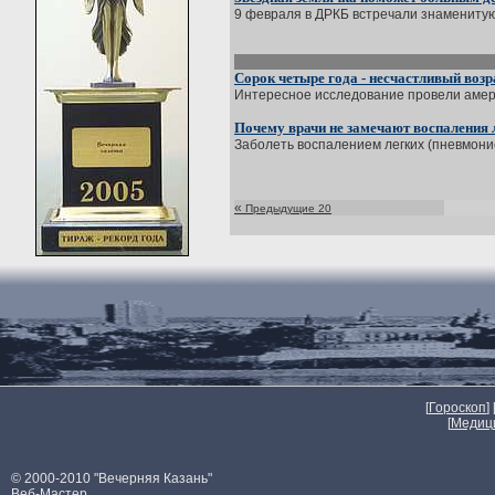
9 февраля в ДРКБ встречали знаменитую 
Сорок четыре года - несчастливый возр
Интересное исследование провели америк
Почему врачи не замечают воспаления 
Заболеть воспалением легких (пневмоние
«
Предыдущие 20
[
Гороскоп
] 
[
Медиц
© 2000-2010 "Вечерняя Казань"
Веб-Мастер