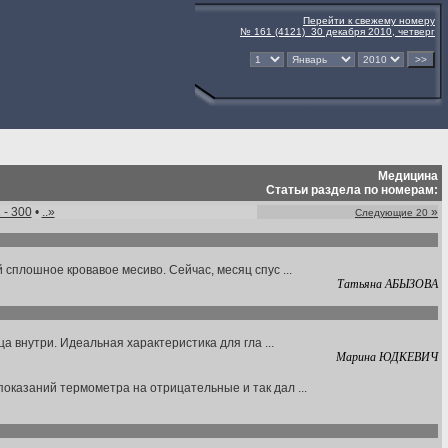
Перейти к свежему номеру
№ 161 (4121) 30 декабря 2010, четверг
Медицина
Статьи раздела по номерам:
 - 300
•
..»
»
Следующие 20
сплошное кровавое месиво. Сейчас, месяц спус ...
Татьяна АБЫЗОВА
а внутри. Идеальная характеристика для гла ...
Марина ЮДКЕВИЧ
оказаний термометра на отрицательные и так дал ...